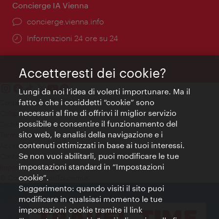
Concierge IA Vienna
Ort:
concierge.vienna.info
Öffnungszeiten:
Informazioni 24 ore su 24
Accetteresti dei cookie?
Lungi da noi l’idea di volerti importunare. Ma il
fatto è che i cosiddetti “cookie” sono
Contatti
necessari al fine di offrirvi il miglior servizio
Colophon
possibile e consentire il funzionamento del
Dichiarazione sulla protezione dei dati
sito web, le analisi della navigazione e i
Terms of Use
contenuti ottimizzati in base ai tuoi interessi.
Accessibilità
Se non vuoi abilitarli, puoi modificare le tue
Contatto stampa
impostazioni standard in “Impostazioni
Impostazioni cookie
cookie”.
© Copyright WienTourismus
Suggerimento: quando visiti il sito puoi
modificare in qualsiasi momento le tue
impostazioni cookie tramite il link