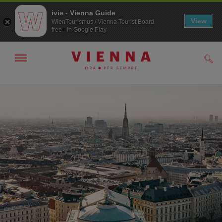
ivie - Vienna Guide
View
WienTourismus / Vienna Tourist Board
free - In Google Play
Mostra/nascondi
Cerc
navigazione
/>
Alla
Al
navigazione
contenuto