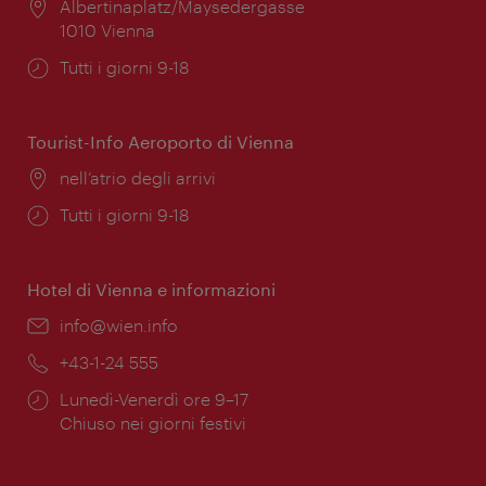
Posizione:
Albertinaplatz/Maysedergasse
1010 Vienna
Orari
Tutti i giorni 9-18
di
apertura:
Tourist-Info Aeroporto di Vienna
Posizione:
nell’atrio degli arrivi
Orari
Tutti i giorni 9-18
di
apertura:
Hotel di Vienna e informazioni
Email:
info@wien.info
Telefono:
+43-1-24 555
Orari
Lunedì-Venerdì ore 9–17
di
Chiuso nei giorni festivi
apertura: