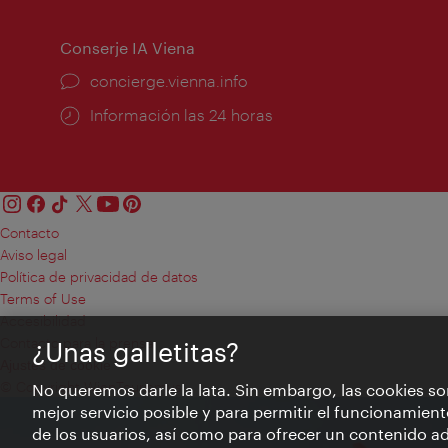
apertura:
Conserje IA Viena
concierge.vienna.info
Información las 24 horas
Contacto
Aviso legal
Política de privacidad de datos
Terms of Use
Accesibilidad
Contacto para la prensa
¿Unas galletitas?
Ajustes de cookie
© Copyright WienTourismus
No queremos darle la lata. Sin embargo, las cookies so
mejor servicio posible y para permitir el funcionamient
de los usuarios, así como para ofrecer un contenido ad