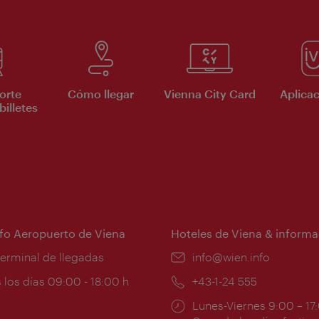
orte
Cómo llegar
Vienna City Card
Aplicac
billetes
nfo Aeropuerto de Viena
Hoteles de Viena & informa
:
terminal de llegadas
e-
info@wien.info
mail:
ios
 los días 09:00 - 18:00 h
Teléfono:
+43-1-24 555
Horarios
Lunes-Viernes 9:00 – 17
ura: