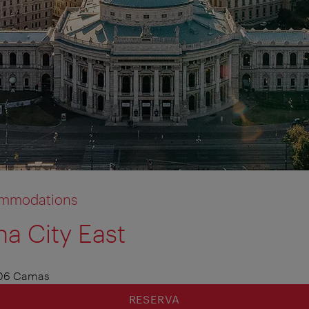
commodations
a City East
tion anzeigen
tion ausblenden
06 Camas
RESERVA