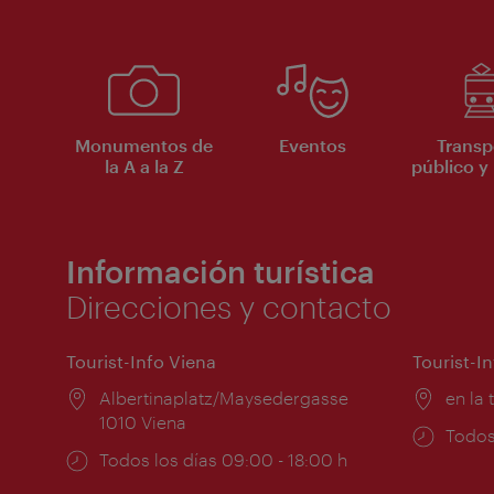
Monumentos de
Eventos
Transp
la A a la Z
público y 
Información turística
Direcciones y contacto
Tourist-Info Viena
Tourist-I
Lugar:
Albertinaplatz/Maysedergasse
Lugar
en la 
1010 Viena
Horar
Todos
Horarios
Todos los días 09:00 - 18:00 h
de
de
apert