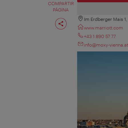
COMPARTIR
PÁGINA
Im Erdberger Mais 1
Compartir
página
www.marriott.com
+43 1 890 57 77
info@moxy-vienna.a