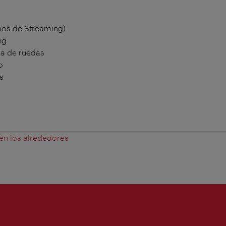
ios de Streaming)
ng
la de ruedas
o
s
 en los alrededores