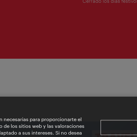
de
Cerrado los días festivo
apertura:
n necesarias para proporcionarte el
o de los sitios web y las valoraciones
aptado a sus intereses. Si no desea