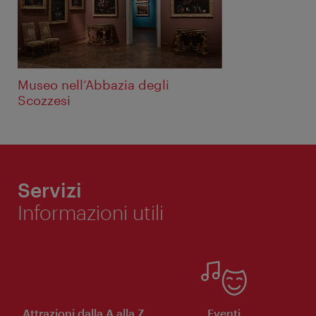
Museo nell’Abbazia degli
Scozzesi
Servizi
Informazioni utili
Attrazioni dalla A alla Z
Eventi