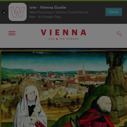
ivie - Vienna Guide
View
WienTourismus / Vienna Tourist Board
free - In Google Play
Mostra/nascondi
Cerc
navigazione
Alla
Al
navigazione
contenuto