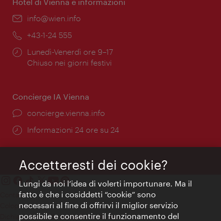
Hotel di Vienna e informazioni
Email:
info@wien.info
Telefono:
+43-1-24 555
Orari
Lunedì-Venerdì ore 9–17
di
Chiuso nei giorni festivi
apertura:
Concierge IA Vienna
Ort:
concierge.vienna.info
Öffnungszeiten:
Informazioni 24 ore su 24
Accetteresti dei cookie?
Lungi da noi l’idea di volerti importunare. Ma il
fatto è che i cosiddetti “cookie” sono
Contatti
necessari al fine di offrirvi il miglior servizio
Colophon
possibile e consentire il funzionamento del
Dichiarazione sulla protezione dei dati