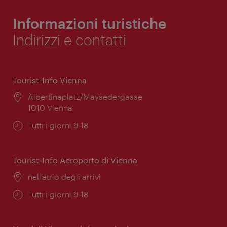
Informazioni turistiche
Indirizzi e contatti
Tourist-Info Vienna
Posizione:
Albertinaplatz/Maysedergasse
1010 Vienna
Orari
Tutti i giorni 9-18
di
apertura:
Tourist-Info Aeroporto di Vienna
Posizione:
nell’atrio degli arrivi
Orari
Tutti i giorni 9-18
di
apertura: