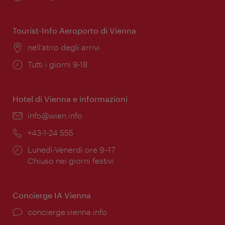
di
apertura:
Tourist-Info Aeroporto di Vienna
Posizione:
nell’atrio degli arrivi
Orari
Tutti i giorni 9-18
di
apertura:
Hotel di Vienna e informazioni
Email:
info@wien.info
Telefono:
+43-1-24 555
Orari
Lunedì-Venerdì ore 9–17
di
Chiuso nei giorni festivi
apertura:
Concierge IA Vienna
Ort:
concierge.vienna.info