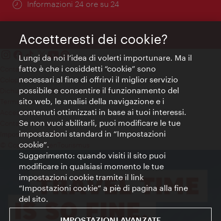
Öffnungszeiten:
Informazioni 24 ore su 24
Accetteresti dei cookie?
Lungi da noi l’idea di volerti importunare. Ma il
fatto è che i cosiddetti “cookie” sono
Contatti
necessari al fine di offrirvi il miglior servizio
Colophon
possibile e consentire il funzionamento del
Dichiarazione sulla protezione dei dati
sito web, le analisi della navigazione e i
Terms of Use
contenuti ottimizzati in base ai tuoi interessi.
Accessibilità
Se non vuoi abilitarli, puoi modificare le tue
Contatto stampa
impostazioni standard in “Impostazioni
Impostazioni cookie
cookie”.
© Copyright WienTourismus
Suggerimento: quando visiti il sito puoi
modificare in qualsiasi momento le tue
impostazioni cookie tramite il link
“Impostazioni cookie” a piè di pagina alla fine
del sito.
IMPOSTAZIONI AVANZATE