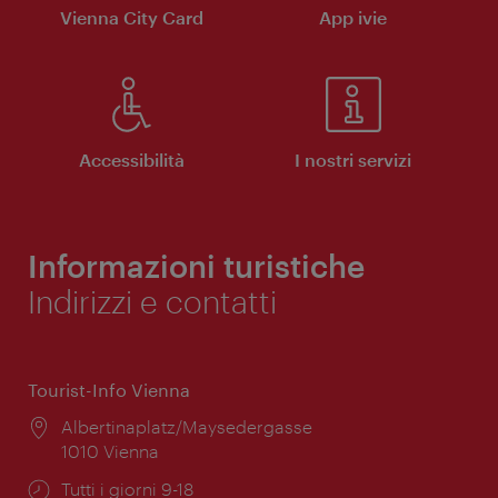
Vienna City Card
App ivie
Accessibilità
I nostri servizi
Informazioni turistiche
Indirizzi e contatti
Tourist-Info Vienna
Posizione:
Albertinaplatz/Maysedergasse
1010 Vienna
Orari
Tutti i giorni 9-18