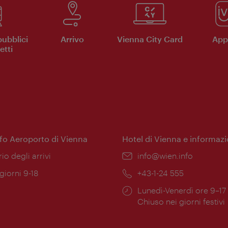
pubblici
Arrivo
Vienna City Card
App 
etti
nfo Aeroporto di Vienna
Hotel di Vienna e informazi
ione:
rio degli arrivi
Email:
info@wien.info
 giorni 9-18
Telefono:
+43-1-24 555
Orari
Lunedì-Venerdì ore 9–17
ura:
di
Chiuso nei giorni festivi
apertura: