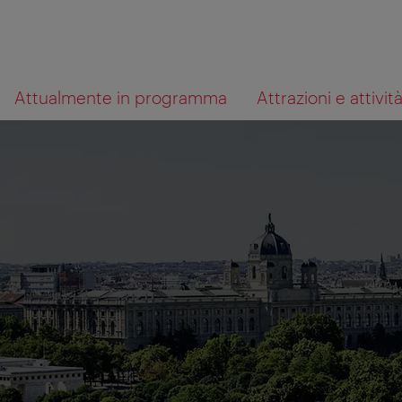
Alla
Al
Cosa
Attualmente in programma
Attrazioni e attivit
navigazione
contenuto
cerchi?