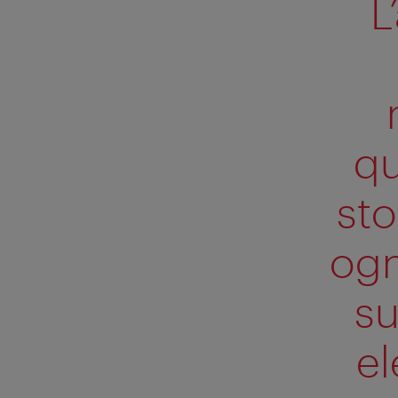
L
qu
sto
ogn
su
el