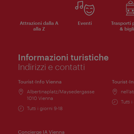
Attrazioni dalla A
Eventi
Trasporti 
alla Z
& bigli
Informazioni turistiche
Indirizzi e contatti
Tourist-Info Vienna
Tourist-I
Posizione:
Albertinaplatz/Maysedergasse
Posiz
nell’at
1010 Vienna
Orari
Tutti i
Orari
Tutti i giorni 9-18
di
di
apert
apertura:
Concierge IA Vienna