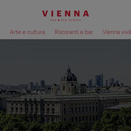
à
Arte e cultura
Ristoranti e bar
Vienna vivi
Mostra i risultati della ricerca su