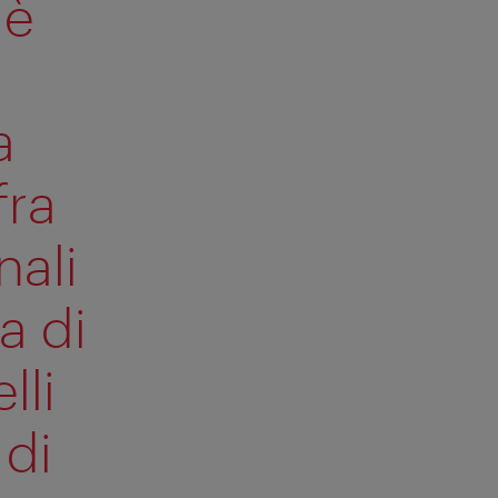
 è
l
a
fra
nali
a di
lli
 di