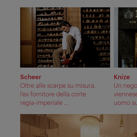
Scheer
Knize
Oltre alle scarpe su misura,
Un negoz
l’ex fornitore della corte
viennes
regia-imperiale ...
uomo sul