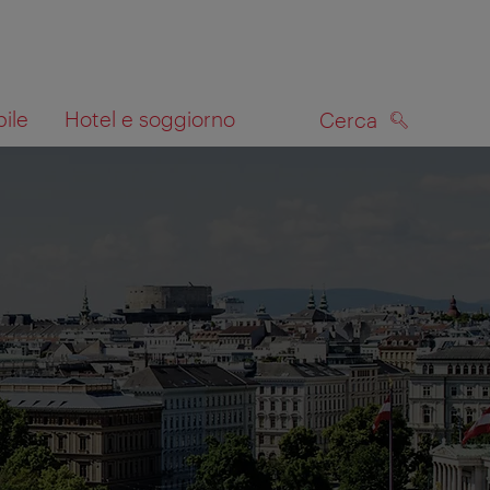
bile
Hotel e soggiorno
Cerca
CERCA
lla mappa