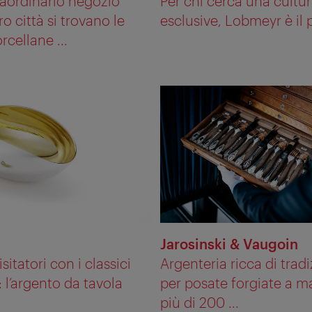
raordinario negozio
Per chi cerca una cultura
ro città si trovano le
esclusive, Lobmeyr è il 
rcellane ...
Jarosinski & Vaugoin
sitatori con i classici
Argenteria ricca di trad
 l’argento da tavola
per posate forgiate a m
più di 200 ...