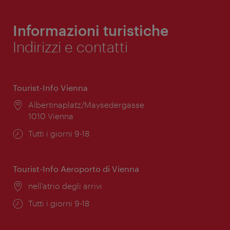
Informazioni turistiche
Indirizzi e contatti
Tourist-Info Vienna
Posizione:
Albertinaplatz/Maysedergasse
1010 Vienna
Orari
Tutti i giorni 9-18
di
apertura:
Tourist-Info Aeroporto di Vienna
Posizione:
nell’atrio degli arrivi
Orari
Tutti i giorni 9-18
di
apertura: