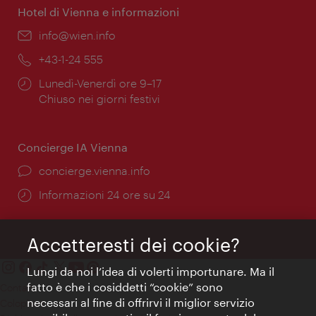
Hotel di Vienna e informazioni
Email:
info@wien.info
Telefono:
+43-1-24 555
Orari
Lunedì-Venerdì ore 9–17
di
Chiuso nei giorni festivi
apertura:
Concierge IA Vienna
Ort:
concierge.vienna.info
Öffnungszeiten:
Informazioni 24 ore su 24
Accetteresti dei cookie?
Lungi da noi l’idea di volerti importunare. Ma il
fatto è che i cosiddetti “cookie” sono
Contatti
necessari al fine di offrirvi il miglior servizio
Colophon