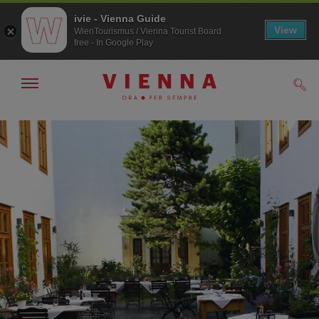
ivie - Vienna Guide
View
WienTourismus / Vienna Tourist Board
free - In Google Play
Mostra/nascondi
Cerc
navigazione
Alla
Al
navigazione
contenuto