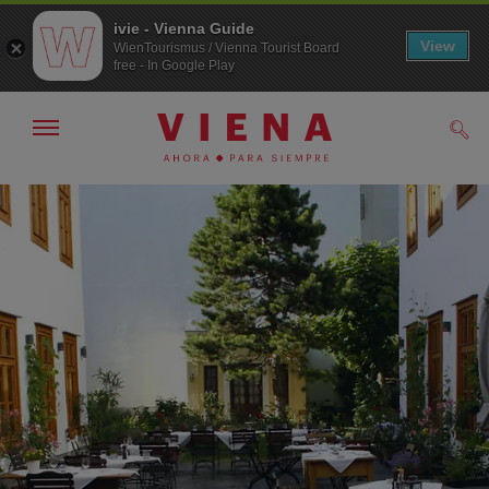
ivie - Vienna Guide
View
WienTourismus / Vienna Tourist Board
free - In Google Play
Mostrar/ocultar
Busc
navegación
A
Al
la
contenido
navegación