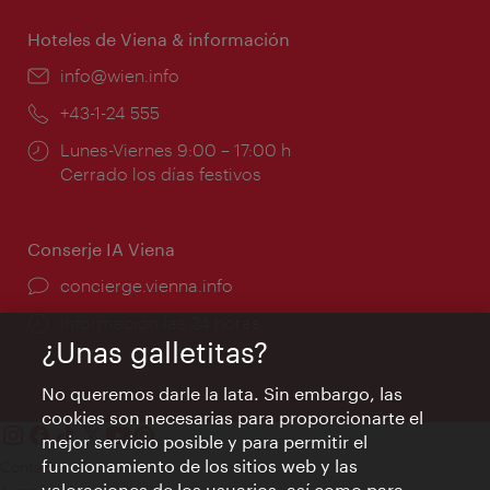
apertura:
Hoteles de Viena & información
e-
info@wien.info
mail:
Teléfono:
+43-1-24 555
Horarios
Lunes-Viernes 9:00 – 17:00 h
de
Cerrado los días festivos
apertura:
Conserje IA Viena
concierge.vienna.info
Información las 24 horas
¿Unas galletitas?
No queremos darle la lata. Sin embargo, las
cookies son necesarias para proporcionarte el
mejor servicio posible y para permitir el
funcionamiento de los sitios web y las
Contacto
valoraciones de los usuarios, así como para