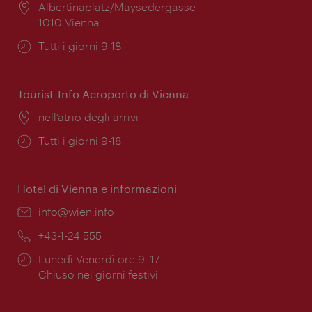
Posizione:
Albertinaplatz/Maysedergasse
1010 Vienna
Orari
Tutti i giorni 9-18
di
apertura:
Tourist-Info Aeroporto di Vienna
Posizione:
nell’atrio degli arrivi
Orari
Tutti i giorni 9-18
di
apertura:
Hotel di Vienna e informazioni
Email:
info@wien.info
Telefono:
+43-1-24 555
Orari
Lunedì-Venerdì ore 9–17
di
Chiuso nei giorni festivi
apertura: