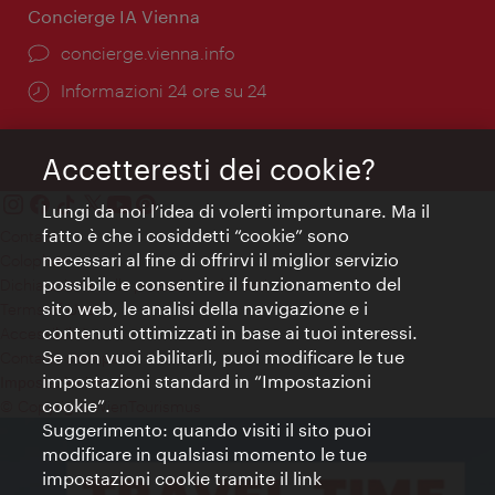
Concierge IA Vienna
Ort:
concierge.vienna.info
Öffnungszeiten:
Informazioni 24 ore su 24
Accetteresti dei cookie?
Lungi da noi l’idea di volerti importunare. Ma il
fatto è che i cosiddetti “cookie” sono
Contatti
necessari al fine di offrirvi il miglior servizio
Colophon
possibile e consentire il funzionamento del
Dichiarazione sulla protezione dei dati
sito web, le analisi della navigazione e i
Terms of Use
contenuti ottimizzati in base ai tuoi interessi.
Accessibilità
Se non vuoi abilitarli, puoi modificare le tue
Contatto stampa
impostazioni standard in “Impostazioni
Impostazioni cookie
cookie”.
© Copyright WienTourismus
Suggerimento: quando visiti il sito puoi
modificare in qualsiasi momento le tue
impostazioni cookie tramite il link