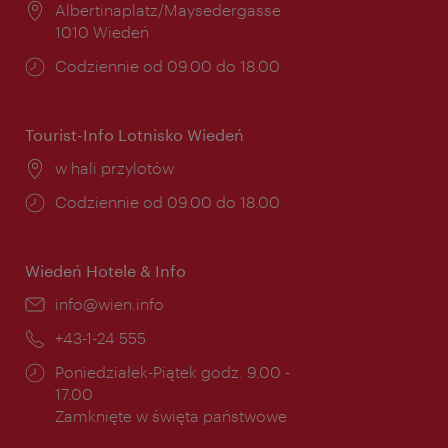
Miejsce:
Albertinaplatz/Maysedergasse
1010 Wiedeń
Godziny
Codziennie od 09.00 do 18.00
otwarcia:
Tourist-Info Lotnisko Wiedeń
Miejsce:
w hali przylotów
Godziny
Codziennie od 09.00 do 18.00
otwarcia:
Wiedeń Hotele & Info
E-
info@wien.info
mail:
Telefon:
+43-1-24 555
Godziny
Poniedziałek-Piątek godz. 9.00 -
otwarcia:
17.00
Zamknięte w święta państwowe