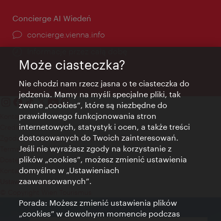
Concierge AI Wiedeń
concierge.vienna.info
Informacje przez całą dobę
Może ciasteczka?
Nie chodzi nam rzecz jasna o te ciasteczka do
jedzenia. Mamy na myśli specjalne pliki, tak
zwane „cookies”, które są niezbędne do
prawidłowego funkcjonowania stron
Kontakt
internetowych, statystyk i ocen, a także treści
Credits
dostosowanych do Twoich zainteresowań.
Zgoda na przetwarzanie danych osobowych
Jeśli nie wyrażasz zgody na korzystanie z
Terms of Use
plików „cookies”, możesz zmienić ustawienia
Dostępność
domyślne w „Ustawieniach
Kontakt prasowy
zaawansowanych”.
Ustawienia cookies
© Copyright Wien Tourismus
Porada: Możesz zmienić ustawienia plików
„cookies” w dowolnym momencie podczas