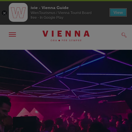
ivie - Vienna Guide
View
WienTourismus / Vienna Tourist Board
free - In Google Play
Mostra/nascondi
Cerc
navigazione
Alla
Al
navigazione
contenuto