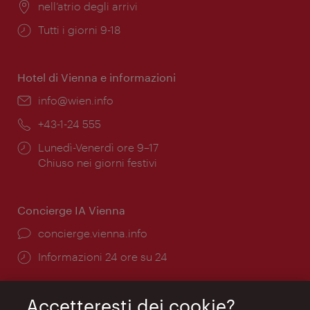
Posizione:
nell’atrio degli arrivi
Orari
Tutti i giorni 9-18
di
apertura:
Hotel di Vienna e informazioni
Email:
info@wien.info
Telefono:
+43-1-24 555
Orari
Lunedì-Venerdì ore 9–17
di
Chiuso nei giorni festivi
apertura:
Concierge IA Vienna
Ort:
concierge.vienna.info
Öffnungszeiten:
Informazioni 24 ore su 24
Accetteresti dei cookie?