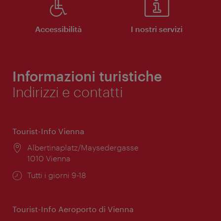
Accessibilità
I nostri servizi
Informazioni turistiche
Indirizzi e contatti
Tourist-Info Vienna
Posizione:
Albertinaplatz/Maysedergasse
1010 Vienna
Orari
Tutti i giorni 9-18
di
apertura:
Tourist-Info Aeroporto di Vienna