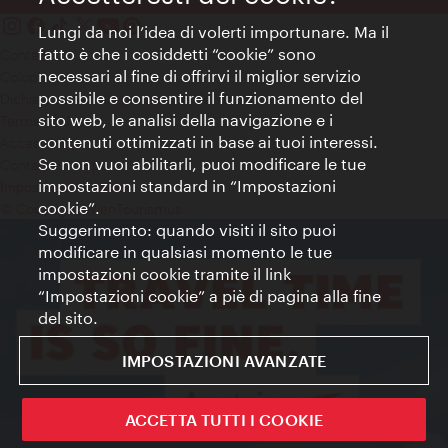
Lungi da noi l’idea di volerti importunare. Ma il
fatto è che i cosiddetti “cookie” sono
Contatti
necessari al fine di offrirvi il miglior servizio
Colophon
possibile e consentire il funzionamento del
Dichiarazione sulla protezione dei dati
sito web, le analisi della navigazione e i
Terms of Use
contenuti ottimizzati in base ai tuoi interessi.
Accessibilità
Se non vuoi abilitarli, puoi modificare le tue
Contatto stampa
impostazioni standard in “Impostazioni
Impostazioni cookie
cookie”.
© Copyright WienTourismus
Suggerimento: quando visiti il sito puoi
modificare in qualsiasi momento le tue
impostazioni cookie tramite il link
“Impostazioni cookie” a piè di pagina alla fine
del sito.
IMPOSTAZIONI AVANZATE
ACCETTA TUTTI I COOKIE