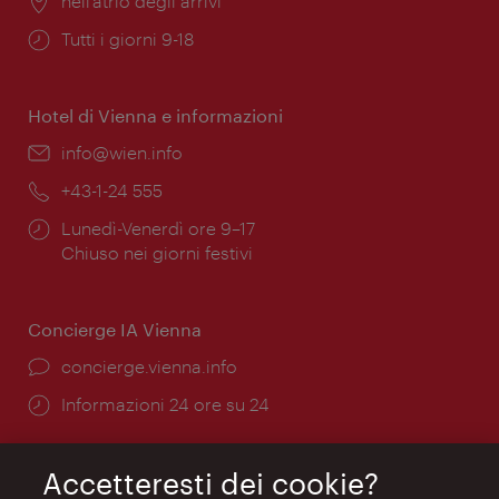
Posizione:
nell’atrio degli arrivi
Orari
Tutti i giorni 9-18
di
apertura:
Hotel di Vienna e informazioni
Email:
info@wien.info
Telefono:
+43-1-24 555
Orari
Lunedì-Venerdì ore 9–17
di
Chiuso nei giorni festivi
apertura:
Concierge IA Vienna
Ort:
concierge.vienna.info
Öffnungszeiten:
Informazioni 24 ore su 24
Accetteresti dei cookie?