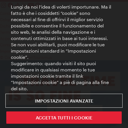
Lungi da noi l’idea di volerti importunare. Ma il
fatto è che i cosiddetti “cookie” sono
Contatti
necessari al fine di offrirvi il miglior servizio
Colophon
possibile e consentire il funzionamento del
Dichiarazione sulla protezione dei dati
sito web, le analisi della navigazione e i
Terms of Use
contenuti ottimizzati in base ai tuoi interessi.
Accessibilità
Se non vuoi abilitarli, puoi modificare le tue
Contatto stampa
impostazioni standard in “Impostazioni
Impostazioni cookie
cookie”.
© Copyright WienTourismus
Suggerimento: quando visiti il sito puoi
modificare in qualsiasi momento le tue
impostazioni cookie tramite il link
“Impostazioni cookie” a piè di pagina alla fine
del sito.
IMPOSTAZIONI AVANZATE
ACCETTA TUTTI I COOKIE