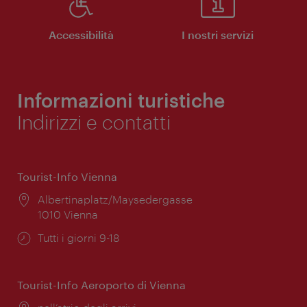
Accessibilità
I nostri servizi
Informazioni turistiche
Indirizzi e contatti
Tourist-Info Vienna
Posizione:
Albertinaplatz/Maysedergasse
1010 Vienna
Orari
Tutti i giorni 9-18
di
apertura:
Tourist-Info Aeroporto di Vienna