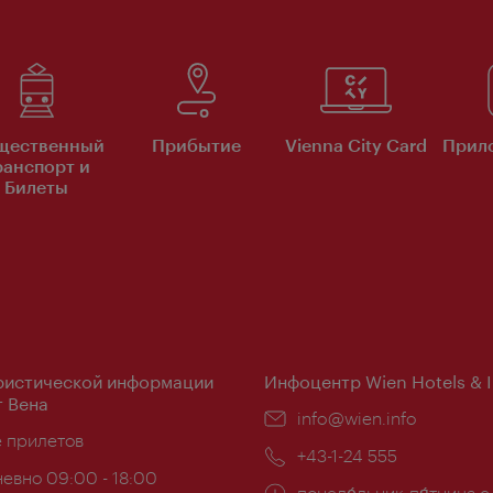
щественный
Прибытие
Vienna City Card
Прило
ранспорт и
Билеты
ристической информации
Инфоцентр Wien Hotels & 
 Вена
Эл.
info@wien.info
ложение:
е прилетов
почта:
Телефон:
+43-1-24 555
евно 09:00 - 18:00
Часы
понеде́льник-пя́тница с