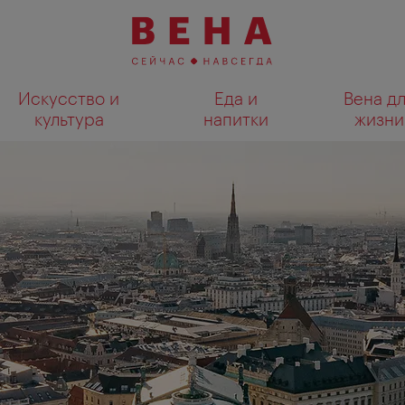
Искусство и
Еда и
Вена д
культура
напитки
жизни
Показать результаты поиска н