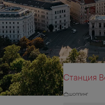
Станция Ве
ШОППИНГ