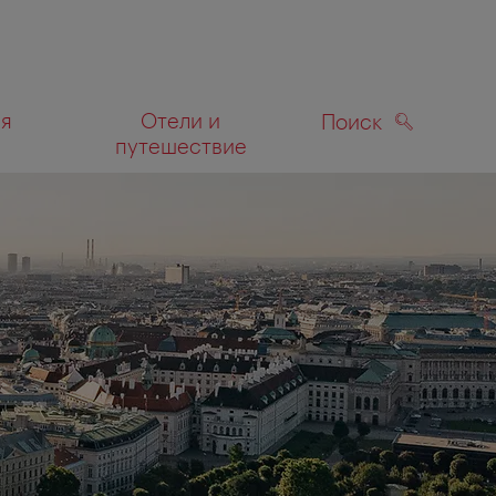
ля
Отели и
Поиск
путешествие
ПОИСК
а карте