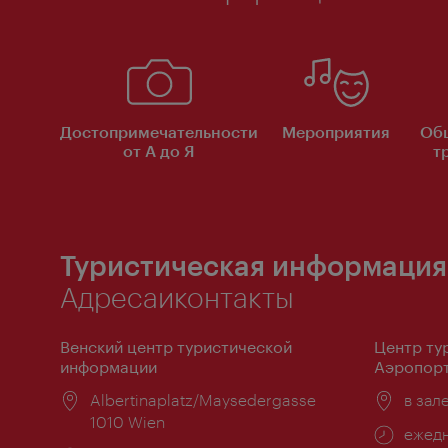
Достопримечательности
Мероприятия
Об
от А до Я
т
Туристическая информация
Адресаиконтакты
Венский центр туристической
Центр ту
информации
Аэропорт
Расположение:
Albertinaplatz/Maysedergasse
Распо
в зал
1010 Wien
Часы
ежедн