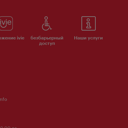
жение ivie
безбарьерный
Наши услуги
доступ
Info
 9:00 до