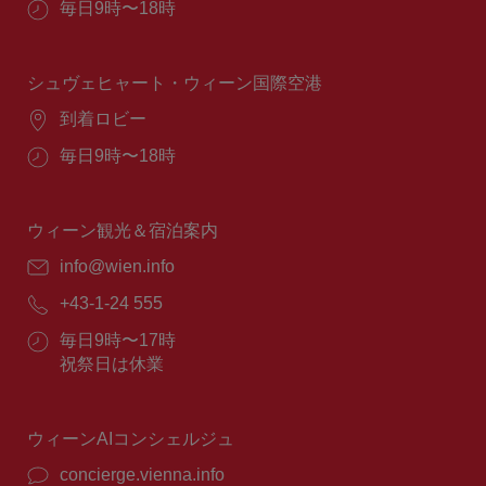
営
毎日9時〜18時
業
時
間：
シュヴェヒャート・ウィーン国際空港
場
到着ロビー
所：
営
毎日9時〜18時
業
時
間：
ウィーン観光＆宿泊案内
E
info@wien.info
メ
電
+43-1-24 555
ー
話
ル：
営
毎日9時〜17時
番
業
祝祭日は休業
号：
時
間：
ウィーンAIコンシェルジュ
concierge.vienna.info