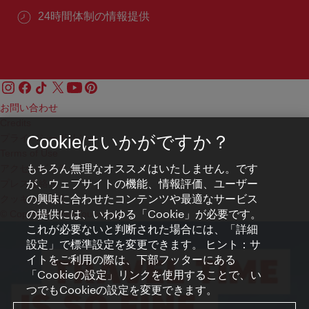
24時間体制の情報提供
お問い合わせ
Credits
プライバシーポリシー
Cookieはいかがですか？
Terms of Use
もちろん無理なオススメはいたしません。です
アクセシビリティ
が、ウェブサイトの機能、情報評価、ユーザー
プレス連絡先
の興味に合わせたコンテンツや最適なサービス
クッキーの設定
の提供には、いわゆる「Cookie」が必要です。
© Copyright WienTourismus
これが必要ないと判断された場合には、「詳細
設定」で標準設定を変更できます。 ヒント：サ
イトをご利用の際は、下部フッターにある
「Cookieの設定」リンクを使用することで、い
つでもCookieの設定を変更できます。