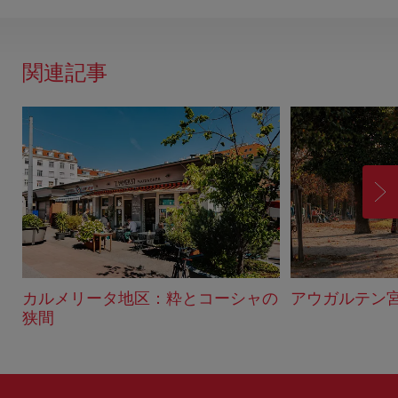
関連記事
進
む
カルメリータ地区：粋とコーシャの
アウガルテン
狭間