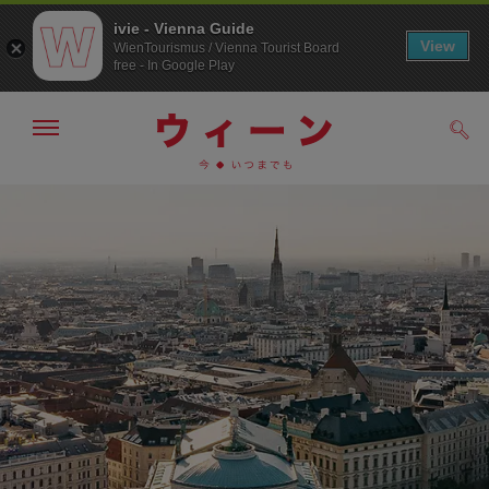
ivie - Vienna Guide
View
WienTourismus / Vienna Tourist Board
free - In Google Play
メ
検
ニ
索
ュ
メ
こ
す
ー
る
ニ
の
の
ュ
ペ
表
ー
ー
示・
非
へ
ジ
表
の
示
ト
ッ
プ
へ