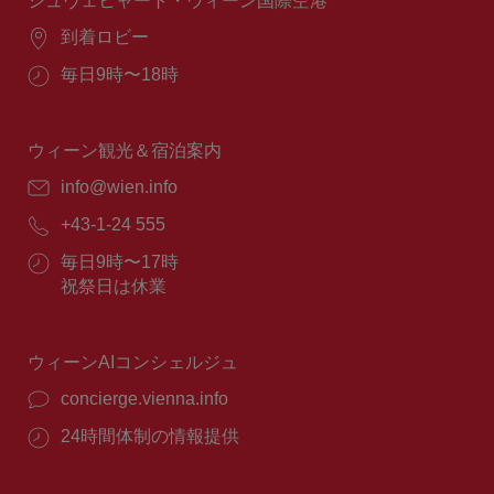
シュヴェヒャート・ウィーン国際空港
場
到着ロビー
所：
営
毎日9時〜18時
業
時
間：
ウィーン観光＆宿泊案内
E
info@wien.info
メ
電
+43-1-24 555
ー
話
ル：
営
毎日9時〜17時
番
業
祝祭日は休業
号：
時
間：
ウィーンAIコンシェルジュ
concierge.vienna.info
24時間体制の情報提供