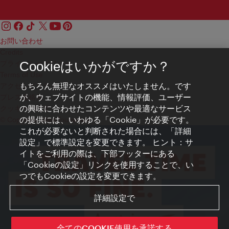
お問い合わせ
Credits
プライバシーポリシー
Cookieはいかがですか？
Terms of Use
もちろん無理なオススメはいたしません。です
アクセシビリティ
が、ウェブサイトの機能、情報評価、ユーザー
プレス連絡先
の興味に合わせたコンテンツや最適なサービス
クッキーの設定
の提供には、いわゆる「Cookie」が必要です。
© Copyright WienTourismus
これが必要ないと判断された場合には、「詳細
設定」で標準設定を変更できます。 ヒント：サ
イトをご利用の際は、下部フッターにある
「Cookieの設定」リンクを使用することで、い
つでもCookieの設定を変更できます。
詳細設定で
全てのCOOKIE使用を承諾する