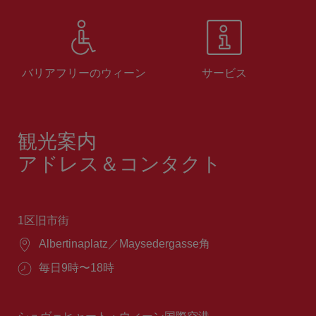
バリアフリーのウィーン
サービス
観光案内
アドレス＆コンタクト
1区旧市街
場
Albertinaplatz／Maysedergasse角
所：
営
毎日9時〜18時
業
時
間：