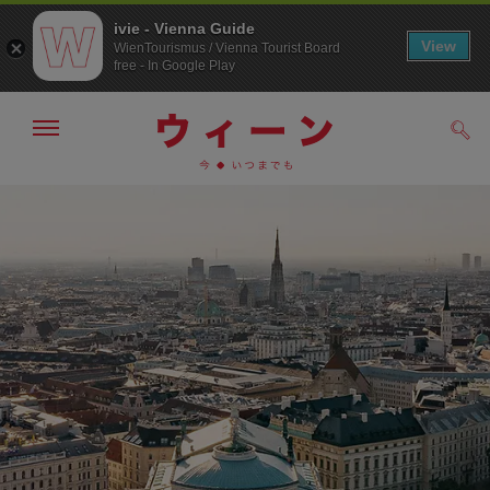
ivie - Vienna Guide
View
WienTourismus / Vienna Tourist Board
free - In Google Play
メ
検
ニ
索
ュ
メ
こ
す
ー
る
ニ
の
の
ュ
ペ
表
ー
ー
示・
非
へ
ジ
表
の
示
ト
ッ
プ
へ