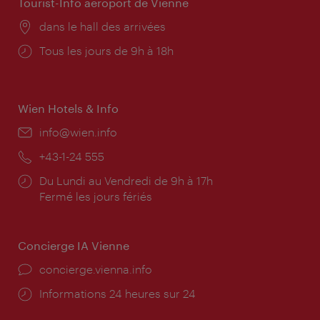
Tourist-Info aéroport de Vienne
Lieu:
dans le hall des arrivées
Horaires
Tous les jours de 9h à 18h
d'ouverture:
Wien Hotels & Info
E-
info@wien.info
mail:
Téléphone:
+43-1-24 555
Horaires
Du Lundi au Vendredi de 9h à 17h
d'ouverture:
Fermé les jours fériés
Concierge IA Vienne
Ort:
concierge.vienna.info
Öffnungszeiten:
Informations 24 heures sur 24