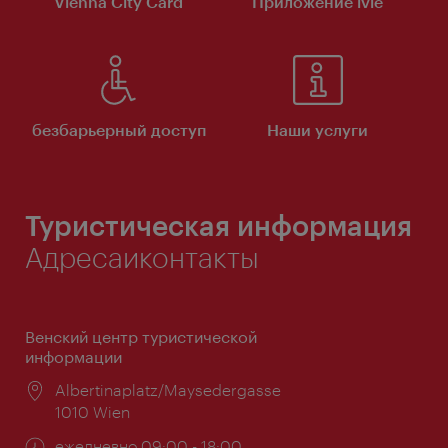
Vienna City Card
Приложение ivie
безбарьерный доступ
Наши услуги
Туристическая информация
Адресаиконтакты
Венский центр туристической
информации
Расположение:
Albertinaplatz/Maysedergasse
1010 Wien
Часы
ежедневно 09:00 - 18:00