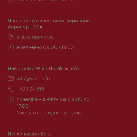
работы:
Центр туристической информации
Аэропорт Вена
Расположение:
в зале прилетов
Часы
ежедневно 09:00 - 18:00
работы:
Инфоцентр Wien Hotels & Info
Эл.
info@wien.info
почта:
Телефон:
+43-1-24 555
Часы
понеде́льник-пя́тница с 9:00 до
работы:
17:00
Закрыто в праздничные дни
ИИ-консьерж Вены