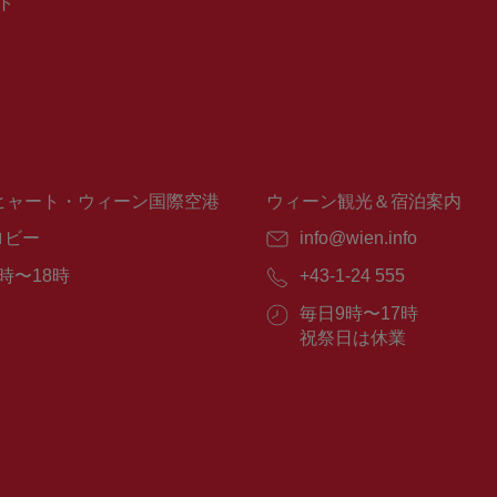
ト
ヒャート・ウィーン国際空港
ウィーン観光＆宿泊案内
ロビー
E
info@wien.info
メ
時〜18時
電
+43-1-24 555
ー
話
ル：
営
毎日9時〜17時
番
業
祝祭日は休業
号：
時
間：