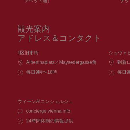
ァベット順）
ケッ
観光案内
アドレス＆コンタクト
1区旧市街
シュヴェ
場
Albertinaplatz／Maysedergasse角
場
到着
所：
所：
営
毎日9時〜18時
営
毎日9
業
業
時
時
間：
間：
ウィーンAIコンシェルジュ
concierge.vienna.info
24時間体制の情報提供