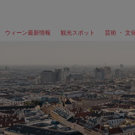
メ
こ
何
ウィーン最新情報
観光スポット
芸術 ・ 文
ニ
の
を
ュ
ペ
お
ー
ー
探
へ
ジ
し
の
で
ト
す
ッ
か？
プ
へ