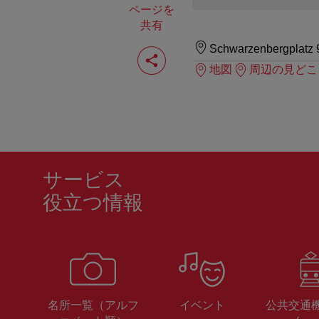
ページを
共有
ペ
Schwarzenbergplatz 
ー
地図
周辺の見どこ
ジ
を
共
有
す
る
サービス
役立つ情報
名所一覧（アルフ
イベント
公共交通