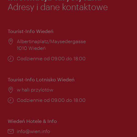
Adresy i dane kontaktowe
Tourist-Info Wiedeń
Miejsce:
Albertinaplatz/Maysedergasse
1010 Wiedeń
Godziny
Codziennie od 09.00 do 18.00
otwarcia:
Tourist-Info Lotnisko Wiedeń
Miejsce:
w hali przylotów
Godziny
Codziennie od 09.00 do 18.00
otwarcia:
Wiedeń Hotele & Info
E-
info@wien.info