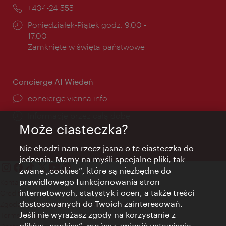
mail:
Telefon:
+43-1-24 555
Godziny
Poniedziałek-Piątek godz. 9.00 -
otwarcia:
17.00
Zamknięte w święta państwowe
Concierge AI Wiedeń
concierge.vienna.info
Informacje przez całą dobę
Może ciasteczka?
Nie chodzi nam rzecz jasna o te ciasteczka do
jedzenia. Mamy na myśli specjalne pliki, tak
zwane „cookies”, które są niezbędne do
prawidłowego funkcjonowania stron
Kontakt
internetowych, statystyk i ocen, a także treści
Credits
dostosowanych do Twoich zainteresowań.
Zgoda na przetwarzanie danych osobowych
Jeśli nie wyrażasz zgody na korzystanie z
Terms of Use
plików „cookies”, możesz zmienić ustawienia