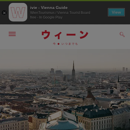
ivie - Vienna Guide
View
WienTourismus / Vienna Tourist Board
free - In Google Play
メ
検
ニ
索
ュ
メ
こ
す
ー
る
ニ
の
の
ュ
ペ
表
ー
ー
示・
非
へ
ジ
表
の
示
ト
ッ
プ
へ