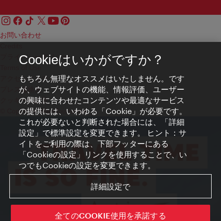
お問い合わせ
Credits
プライバシーポリシー
Cookieはいかがですか？
Terms of Use
もちろん無理なオススメはいたしません。です
アクセシビリティ
が、ウェブサイトの機能、情報評価、ユーザー
プレス連絡先
の興味に合わせたコンテンツや最適なサービス
クッキーの設定
の提供には、いわゆる「Cookie」が必要です。
© Copyright WienTourismus
これが必要ないと判断された場合には、「詳細
設定」で標準設定を変更できます。 ヒント：サ
イトをご利用の際は、下部フッターにある
「Cookieの設定」リンクを使用することで、い
つでもCookieの設定を変更できます。
詳細設定で
全てのCOOKIE使用を承諾する