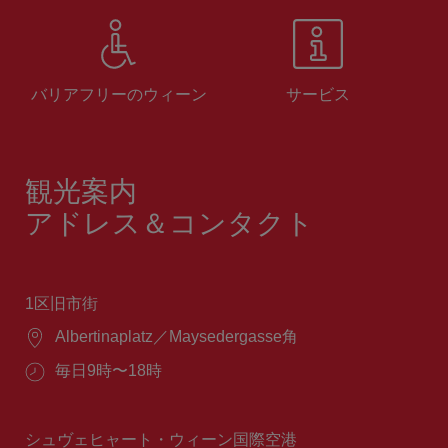
バリアフリーのウィーン
サービス
観光案内
アドレス＆コンタクト
1区旧市街
場
Albertinaplatz／Maysedergasse角
所：
営
毎日9時〜18時
業
時
間：
シュヴェヒャート・ウィーン国際空港