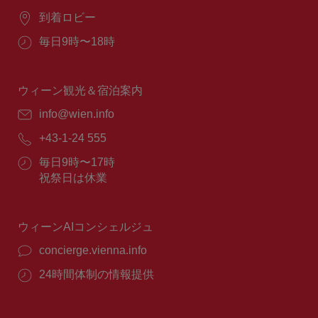
場
到着ロビー
所：
営
毎日9時〜18時
業
時
間：
ウィーン観光＆宿泊案内
E
info@wien.info
メ
電
+43-1-24 555
ー
話
ル：
営
毎日9時〜17時
番
業
祝祭日は休業
号：
時
間：
ウィーンAIコンシェルジュ
concierge.vienna.info
24時間体制の情報提供