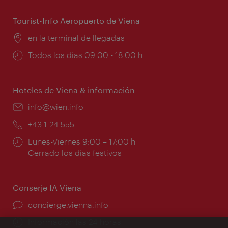
apertura:
Tourist-Info Aeropuerto de Viena
Lugar:
en la terminal de llegadas
Horarios
Todos los días 09:00 - 18:00 h
de
apertura:
Hoteles de Viena & información
e-
info@wien.info
mail:
Teléfono:
+43-1-24 555
Horarios
Lunes-Viernes 9:00 – 17:00 h
de
Cerrado los días festivos
apertura:
Conserje IA Viena
concierge.vienna.info
Información las 24 horas