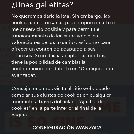
¿Unas galletitas?
No queremos darle la lata. Sin embargo, las
cookies son necesarias para proporcionarte el
mejor servicio posible y para permitir el
funcionamiento de los sitios web y las
Contacto
valoraciones de los usuarios, así como para
Aviso legal
ofrecer un contenido adaptado a sus
Política de privacidad de datos
intereses. Si no desea aceptar las cookies,
Terms of Use
tiene la posibilidad de cambiar la
Accesibilidad
configuración por defecto en "Configuración
Contacto para la prensa
avanzada".
Ajustes de cookie
© Copyright WienTourismus
Consejo: mientras visita el sitio web, puede
cambiar sus ajustes de cookies en cualquier
momento a través del enlace "Ajustes de
cookies" en la parte inferior al final de la
página.
CONFIGURACIÓN AVANZADA