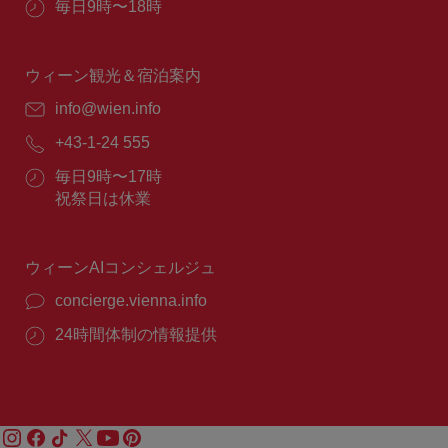
営
毎日9時〜18時
業
時
間：
ウィーン観光＆宿泊案内
E
info@wien.info
メ
電
+43-1-24 555
ー
話
ル：
営
毎日9時〜17時
番
業
祝祭日は休業
号：
時
間：
ウィーンAIコンシェルジュ
concierge.vienna.info
24時間体制の情報提供