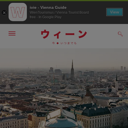
ivie - Vienna Guide
View
WienTourismus / Vienna Tourist Board
free - In Google Play
メ
検
ニ
索
ュ
メ
こ
す
ー
る
ニ
の
の
ュ
ペ
表
ー
ー
示・
非
へ
ジ
表
の
示
ト
ッ
プ
へ