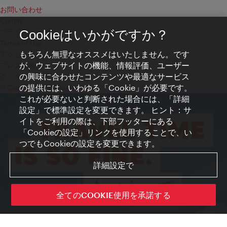
お問い合わせ
Credits
プライバシーポリシー
Cookieはいかがですか？
Terms of Use
もちろん無理なオススメはいたしません。です
アクセシビリティ
が、ウェブサイトの機能、情報評価、ユーザー
プレス連絡先
の興味に合わせたコンテンツや最適なサービス
クッキーの設定
の提供には、いわゆる「Cookie」が必要です。
© Copyright WienTourismus
これが必要ないと判断された場合には、「詳細
設定」で標準設定を変更できます。 ヒント：サ
イトをご利用の際は、下部フッターにある
「Cookieの設定」リンクを使用することで、い
つでもCookieの設定を変更できます。
詳細設定で
全てのCOOKIE使用を承諾する