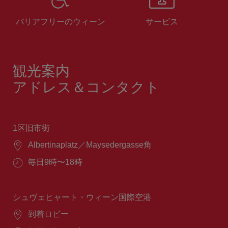
バリアフリーのウィーン
サービス
観光案内
アドレス＆コンタクト
1区旧市街
場
Albertinaplatz／Maysedergasse角
所：
営
毎日9時〜18時
業
時
間：
シュヴェヒャート・ウィーン国際空港
場
到着ロビー
所：