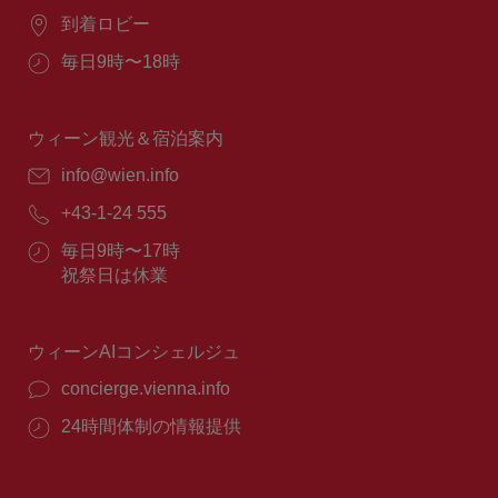
場
到着ロビー
所：
営
毎日9時〜18時
業
時
間：
ウィーン観光＆宿泊案内
E
info@wien.info
メ
電
+43-1-24 555
ー
話
ル：
営
毎日9時〜17時
番
業
祝祭日は休業
号：
時
間：
ウィーンAIコンシェルジュ
concierge.vienna.info
24時間体制の情報提供