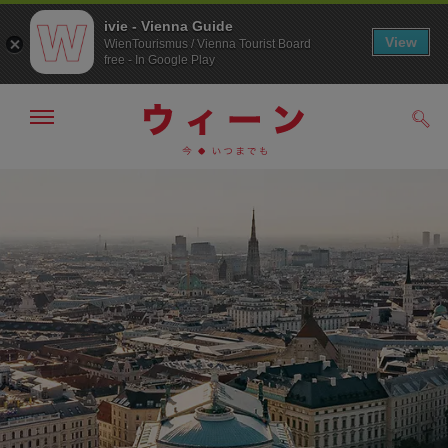
ivie - Vienna Guide
View
WienTourismus / Vienna Tourist Board
free - In Google Play
メ
検
ニ
索
ュ
メ
こ
す
ー
る
ニ
の
の
ュ
ペ
表
ー
ー
示・
非
へ
ジ
表
の
示
ト
ッ
プ
へ