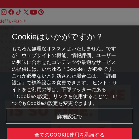
お問い合わせ
Credits
プライバシーポリシー
Cookieはいかがですか？
Terms of Use
もちろん無理なオススメはいたしません。です
アクセシビリティ
が、ウェブサイトの機能、情報評価、ユーザー
プレス連絡先
の興味に合わせたコンテンツや最適なサービス
クッキーの設定
の提供には、いわゆる「Cookie」が必要です。
© Copyright WienTourismus
これが必要ないと判断された場合には、「詳細
設定」で標準設定を変更できます。 ヒント：サ
イトをご利用の際は、下部フッターにある
「Cookieの設定」リンクを使用することで、い
つでもCookieの設定を変更できます。
詳細設定で
全てのCOOKIE使用を承諾する