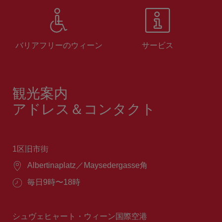
バリアフリーのウィーン
サービス
観光案内
アドレス＆コンタクト
1区旧市街
場
Albertinaplatz／Maysedergasse角
所：
営
毎日9時〜18時
業
時
間：
シュヴェヒャート・ウィーン国際空港