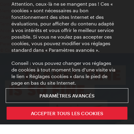
Attention, ceux-là ne se mangent pas ! Ces «
Contact
cookies » sont nécessaires au bon
Mentions obligatoires
fonctionnement des sites Internet et des
Charte sur le respect de la vie privée
évaluations, pour afficher du contenu adapté
Terms of Use
à vos intérêts et vous offrir le meilleur service
Accessibilité
possible. Si vous ne voulez pas accepter ces
Contact presse
cookies, vous pouvez modifier vos réglages
Paramètres de cookies
standard dans « Paramètres avancés ».
© Copyright WienTourismus
Conseil : vous pouvez changer vos réglages
de cookies à tout moment lors d'une visite via
le lien « Réglages cookies » dans le pied de
page en bas du site Internet.
PARAMÈTRES AVANCÉS
ACCEPTER TOUS LES COOKIES