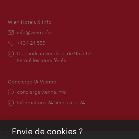
d'ouverture:
Wien Hotels & Info
E-
info@wien.info
mail:
Téléphone:
+43-1-24 555
Horaires
Du Lundi au Vendredi de 9h à 17h
d'ouverture:
Fermé les jours fériés
Concierge IA Vienne
Ort:
concierge.vienna.info
Öffnungszeiten:
Informations 24 heures sur 24
Envie de cookies ?