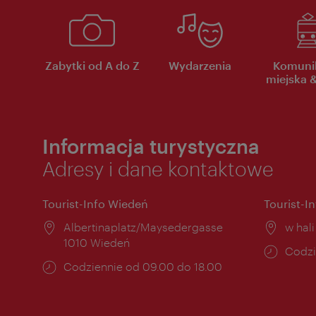
Zabytki od A do Z
Wydarzenia
Komuni
miejska &
Informacja turystyczna
Adresy i dane kontaktowe
Tourist-Info Wiedeń
Tourist-I
Miejsce:
Albertinaplatz/Maysedergasse
Miejs
w hal
1010 Wiedeń
Godzi
Codzi
Godziny
Codziennie od 09.00 do 18.00
otwar
otwarcia: