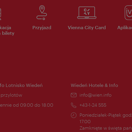
kacja
Przyjazd
Vienna City Card
Aplikac
 bilety
nfo Lotnisko Wiedeń
Wiedeń Hotele & Info
ce:
i przylotów
E-
info@wien.info
mail:
ny
ennie od 09.00 do 18.00
Telefon:
+43-1-24 555
cia:
Godziny
Poniedziałek-Piątek godz
otwarcia:
17.00
Zamknięte w święta pa