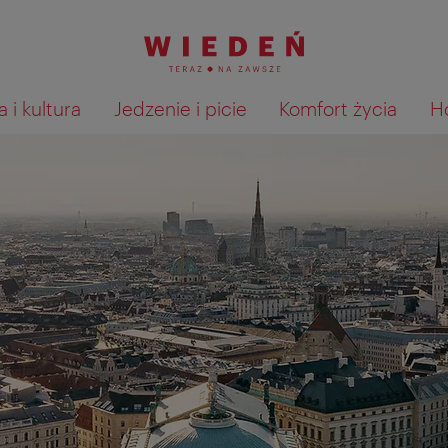
 i kultura
Jedzenie i picie
Komfort życia
H
Pokaż na mapie wyniki wyszu