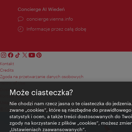
Concierge AI Wiedeń
concierge.vienna.info
Informacje przez całą dobę
Kontakt
Credits
Zgoda na przetwarzanie danych osobowych
Terms of Use
Dostępność
Może ciasteczka?
Kontakt prasowy
Ustawienia cookies
Nie chodzi nam rzecz jasna o te ciasteczka do jedzenia.
© Copyright Wien Tourismus
zwane „cookies”, które są niezbędne do prawidłowego
statystyk i ocen, a także treści dostosowanych do Twoi
zgody na korzystanie z plików „cookies”, możesz zmie
„Ustawieniach zaawansowanych”.