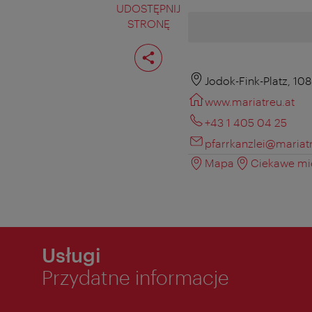
UDOSTĘPNIJ
STRONĘ
Podziel
stronę
Jodok-Fink-Platz, 10
www.mariatreu.at
+43 1 405 04 25
pfarrkanzlei@mariatr
Mapa
Ciekawe mie
Usługi
Przydatne informacje