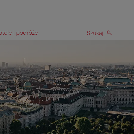
otele i podróże
Szukaj
SZUKAJ
kiwania