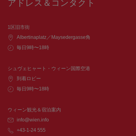
アドレス＆コンタクト
1区旧市街
場
Albertinaplatz／Maysedergasse角
所：
営
毎日9時〜18時
業
時
間：
シュヴェヒャート・ウィーン国際空港
場
到着ロビー
所：
営
毎日9時〜18時
業
時
間：
ウィーン観光＆宿泊案内
E
info@wien.info
メ
電
+43-1-24 555
ー