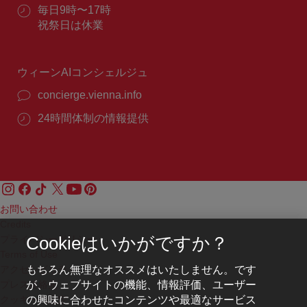
話
ル：
営
毎日9時〜17時
番
業
祝祭日は休業
号：
時
間：
ウィーンAIコンシェルジュ
concierge.vienna.info
24時間体制の情報提供
お問い合わせ
Credits
プライバシーポリシー
Cookieはいかがですか？
Terms of Use
もちろん無理なオススメはいたしません。です
アクセシビリティ
が、ウェブサイトの機能、情報評価、ユーザー
プレス連絡先
の興味に合わせたコンテンツや最適なサービス
クッキーの設定