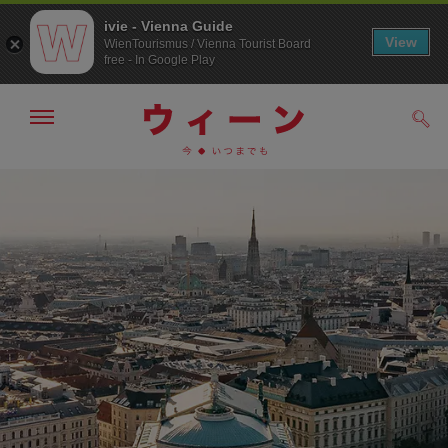
ivie - Vienna Guide
View
WienTourismus / Vienna Tourist Board
free - In Google Play
メ
検
ニ
索
ュ
メ
こ
す
ー
る
ニ
の
の
ュ
ペ
表
ー
ー
示・
非
へ
ジ
表
の
示
ト
ッ
プ
へ