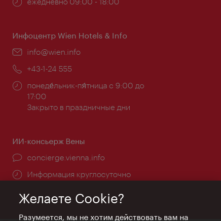
Часы
ежедневно 09:00 - 18:00
работы:
Инфоцентр Wien Hotels & Info
Эл.
info@wien.info
почта:
Телефон:
+43-1-24 555
Часы
понеде́льник-пя́тница с 9:00 до
работы:
17:00
Закрыто в праздничные дни
ИИ-консьерж Вены
concierge.vienna.info
Информация круглосуточно
Желаете Cookie?
Разумеется, мы не хотим действовать вам на