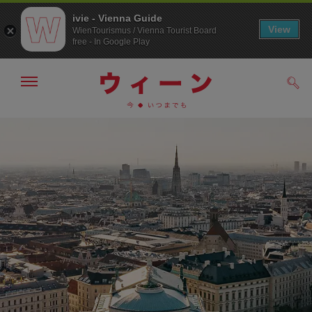
ivie - Vienna Guide
View
WienTourismus / Vienna Tourist Board
free - In Google Play
メ
検
ニ
索
ュ
メ
こ
す
ー
る
ニ
の
の
ュ
ペ
表
ー
ー
示・
非
へ
ジ
表
の
示
ト
ッ
プ
へ