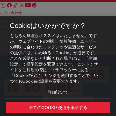
お問い合わせ
Credits
プライバシーポリシー
Cookieはいかがですか？
Terms of Use
もちろん無理なオススメはいたしません。です
アクセシビリティ
が、ウェブサイトの機能、情報評価、ユーザー
プレス連絡先
の興味に合わせたコンテンツや最適なサービス
クッキーの設定
の提供には、いわゆる「Cookie」が必要です。
© Copyright WienTourismus
これが必要ないと判断された場合には、「詳細
設定」で標準設定を変更できます。 ヒント：サ
イトをご利用の際は、下部フッターにある
「Cookieの設定」リンクを使用することで、い
つでもCookieの設定を変更できます。
詳細設定で
全てのCOOKIE使用を承諾する