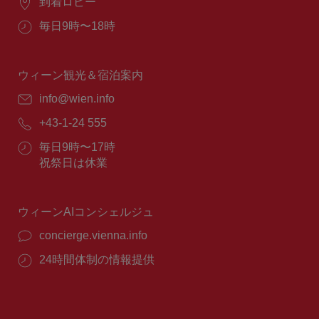
場
到着ロビー
所：
営
毎日9時〜18時
業
時
間：
ウィーン観光＆宿泊案内
E
info@wien.info
メ
電
+43-1-24 555
ー
話
ル：
営
毎日9時〜17時
番
業
祝祭日は休業
号：
時
間：
ウィーンAIコンシェルジュ
concierge.vienna.info
24時間体制の情報提供