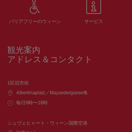
バリアフリーのウィーン
サービス
観光案内
アドレス＆コンタクト
1区旧市街
場
Albertinaplatz／Maysedergasse角
所：
営
毎日9時〜18時
業
時
間：
シュヴェヒャート・ウィーン国際空港