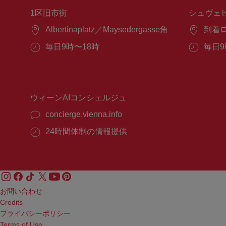
1区旧市街
シュヴェ
場
Albertinaplatz／Maysedergasse角
場
到着
所：
所：
営
毎日9時〜18時
営
毎日9
業
業
時
時
間：
間：
ウィーンAIコンシェルジュ
concierge.vienna.info
24時間体制の情報提供
お問い合わせ
Credits
プライバシーポリシー
Terms of Use