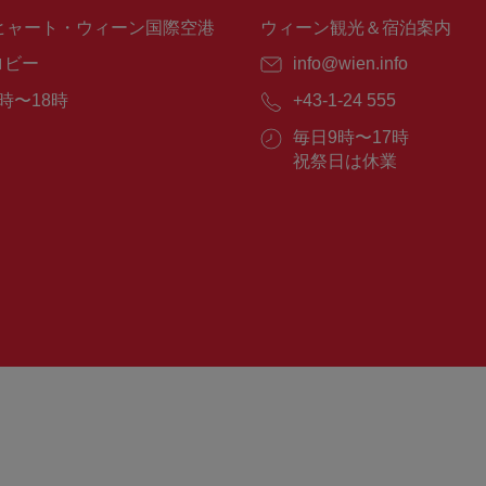
ヒャート・ウィーン国際空港
ウィーン観光＆宿泊案内
ロビー
E
info@wien.info
メ
時〜18時
電
+43-1-24 555
ー
話
ル：
営
毎日9時〜17時
番
業
祝祭日は休業
号：
時
間：