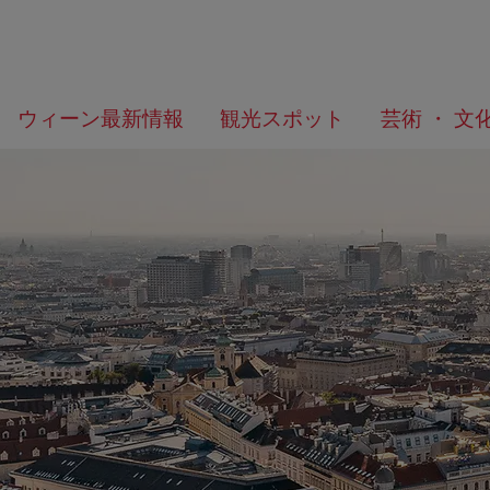
メ
こ
何
ウィーン最新情報
観光スポット
芸術 ・ 文
ニ
の
を
ュ
ペ
お
ー
ー
探
へ
ジ
し
の
で
ト
す
ッ
か？
プ
へ