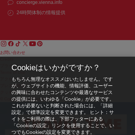
concierge.vienna.info
24時間体制の情報提供
お問い合わせ
Credits
プライバシーポリシー
Cookieはいかがですか？
Terms of Use
もちろん無理なオススメはいたしません。です
アクセシビリティ
が、ウェブサイトの機能、情報評価、ユーザー
プレス連絡先
の興味に合わせたコンテンツや最適なサービス
クッキーの設定
の提供には、いわゆる「Cookie」が必要です。
© Copyright WienTourismus
これが必要ないと判断された場合には、「詳細
設定」で標準設定を変更できます。 ヒント：サ
イトをご利用の際は、下部フッターにある
「Cookieの設定」リンクを使用することで、い
つでもCookieの設定を変更できます。