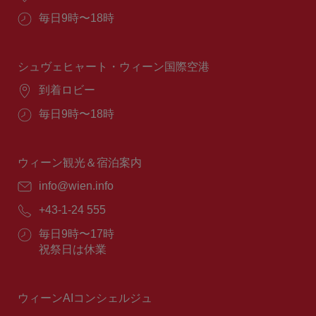
所：
営
毎日9時〜18時
業
時
間：
シュヴェヒャート・ウィーン国際空港
場
到着ロビー
所：
営
毎日9時〜18時
業
時
間：
ウィーン観光＆宿泊案内
E
info@wien.info
メ
電
+43-1-24 555
ー
話
ル：
営
毎日9時〜17時
番
業
祝祭日は休業
号：
時
間：
ウィーンAIコンシェルジュ