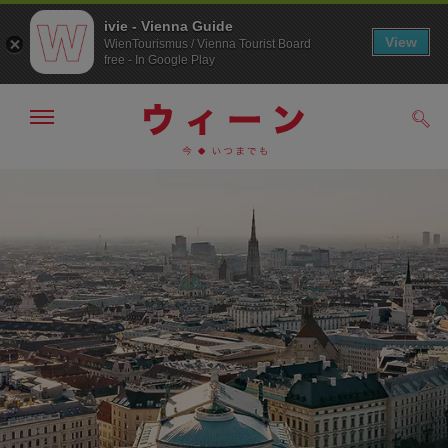
ivie - Vienna Guide
View
WienTourismus / Vienna Tourist Board
free - In Google Play
メ
検
ニ
索
ュ
メ
こ
す
ー
る
ニ
の
の
ュ
ペ
表
ー
ー
示・
非
へ
ジ
表
の
示
ト
ッ
プ
へ