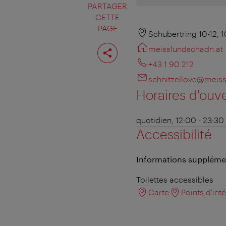
PARTAGER
CETTE
PAGE
Schubertring 10-12, 
Partager
meisslundschadn.at
cette
page
+43 1 90 212
schnitzellove@meiss
Horaires d'ouv
quotidien, 12:00 - 23:30
Accessibilité
Informations suppléme
Toilettes accessibles
Carte
Points d'int