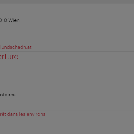
1010 Wien
lundschadn.at
erture
ntaires
érêt dans les environs