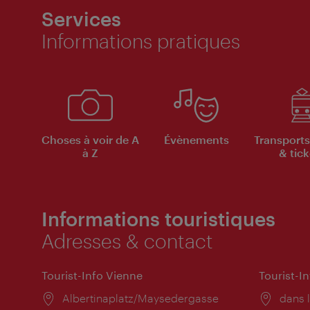
Services
Informations pratiques
Choses à voir de A
Évènements
Transports
à Z
& tick
Informations touristiques
Adresses & contact
Tourist-Info Vienne
Tourist-I
Lieu:
Albertinaplatz/Maysedergasse
Lieu:
dans l