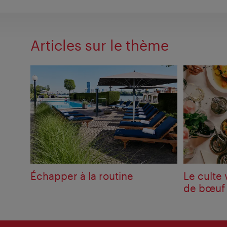
Articles sur le thème
Échapper à la routine
Le culte 
de bœuf