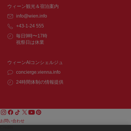
間：
ウィーン観光＆宿泊案内
E
info@wien.info
メ
電
+43-1-24 555
ー
話
ル：
営
毎日9時〜17時
番
業
祝祭日は休業
号：
時
間：
ウィーンAIコンシェルジュ
concierge.vienna.info
24時間体制の情報提供
お問い合わせ
Credits