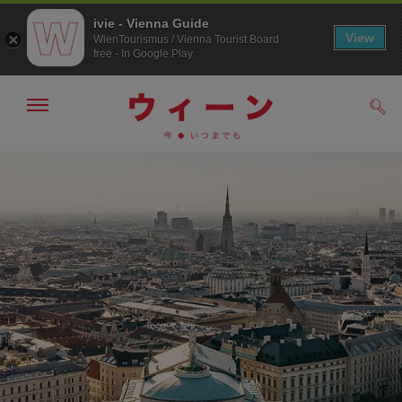
ivie - Vienna Guide
View
WienTourismus / Vienna Tourist Board
free - In Google Play
メ
検
ニ
索
ュ
メ
こ
す
ー
る
ニ
の
の
ュ
ペ
表
ー
ー
示・
非
へ
ジ
表
の
示
ト
ッ
プ
へ