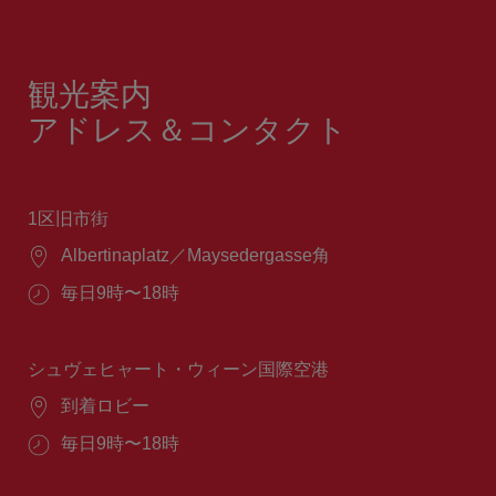
観光案内
アドレス＆コンタクト
1区旧市街
場
Albertinaplatz／Maysedergasse角
所：
営
毎日9時〜18時
業
時
間：
シュヴェヒャート・ウィーン国際空港
場
到着ロビー
所：
営
毎日9時〜18時
業
時