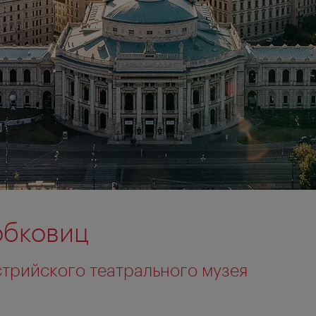
обковиц
трийского театрального музея