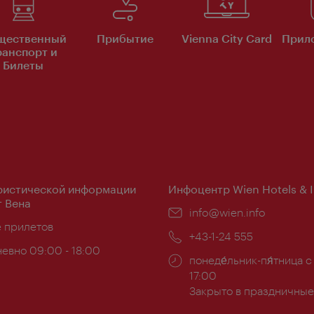
щественный
Прибытие
Vienna City Card
Прило
ранспорт и
Билеты
ристической информации
Инфоцентр Wien Hotels & 
 Вена
Эл.
info@wien.info
ложение:
е прилетов
почта:
Телефон:
+43-1-24 555
евно 09:00 - 18:00
Часы
понеде́льник-пя́тница с
ы:
работы:
17:00
Закрыто в праздничные