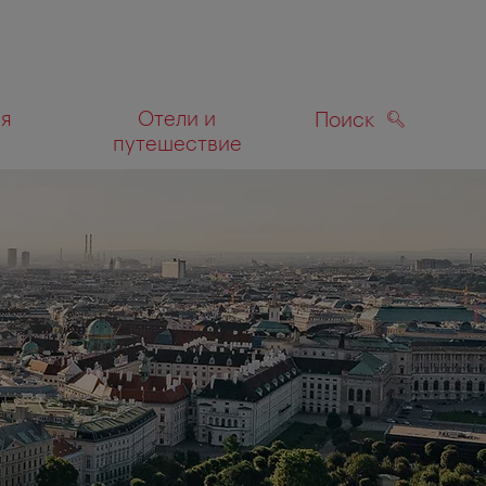
ля
Отели и
Поиск
путешествие
ПОИСК
а карте