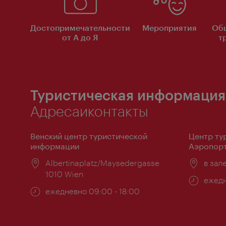
Достопримечательности
Мероприятия
Об
от А до Я
т
Туристическая информация
Адресаиконтакты
Венский центр туристической
Центр ту
информации
Аэропорт
Расположение:
Albertinaplatz/Maysedergasse
Распо
в зал
1010 Wien
Часы
ежедн
Часы
ежедневно 09:00 - 18:00
работ
работы: