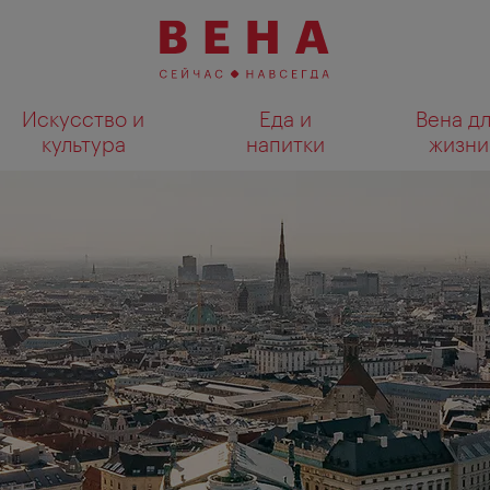
Искусство и
Еда и
Вена д
культура
напитки
жизни
Показать результаты поиска н