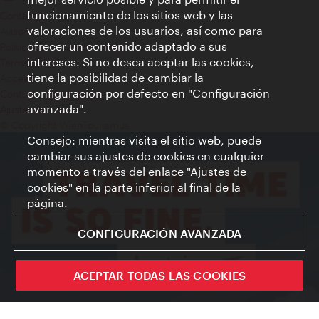
funcionamiento de los sitios web y las
Contacto
valoraciones de los usuarios, así como para
Aviso legal
ofrecer un contenido adaptado a sus
Política de privacidad de datos
intereses. Si no desea aceptar las cookies,
Terms of Use
tiene la posibilidad de cambiar la
Accesibilidad
configuración por defecto en "Configuración
Contacto para la prensa
avanzada".
Ajustes de cookie
© Copyright WienTourismus
Consejo: mientras visita el sitio web, puede
cambiar sus ajustes de cookies en cualquier
momento a través del enlace "Ajustes de
cookies" en la parte inferior al final de la
página.
CONFIGURACIÓN AVANZADA
ACEPTAR TODAS LAS COOKIES