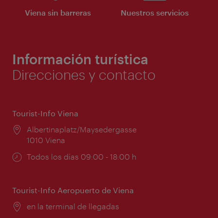
Viena sin barreras
Nuestros servicios
Información turística
Direcciones y contacto
Tourist-Info Viena
Lugar:
Albertinaplatz/Maysedergasse
1010 Viena
Horarios
Todos los días 09:00 - 18:00 h
de
apertura:
Tourist-Info Aeropuerto de Viena
Lugar:
en la terminal de llegadas