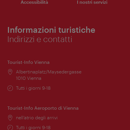
Accessibilità
I nostri servizi
Informazioni turistiche
Indirizzi e contatti
Tourist-Info Vienna
Posizione:
Albertinaplatz/Maysedergasse
1010 Vienna
Orari
Tutti i giorni 9-18
di
apertura:
Tourist-Info Aeroporto di Vienna
Posizione:
nell’atrio degli arrivi
Orari
Tutti i giorni 9-18