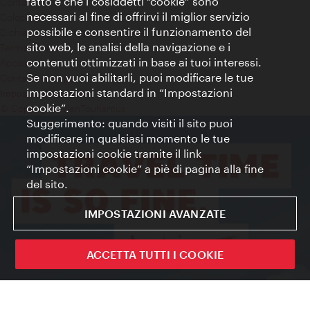
fatto è che i cosiddetti “cookie” sono
Contatti
necessari al fine di offrirvi il miglior servizio
Colophon
possibile e consentire il funzionamento del
Dichiarazione sulla protezione dei dati
sito web, le analisi della navigazione e i
Terms of Use
contenuti ottimizzati in base ai tuoi interessi.
Accessibilità
Se non vuoi abilitarli, puoi modificare le tue
Contatto stampa
impostazioni standard in “Impostazioni
Impostazioni cookie
cookie”.
© Copyright WienTourismus
Suggerimento: quando visiti il sito puoi
modificare in qualsiasi momento le tue
impostazioni cookie tramite il link
“Impostazioni cookie” a piè di pagina alla fine
del sito.
IMPOSTAZIONI AVANZATE
ACCETTA TUTTI I COOKIE