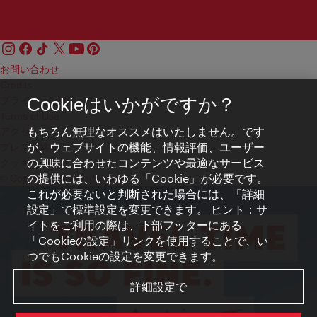
お問い合わせ
Credits
プライバシーポリシー
Cookieはいかがですか？
Terms of Use
もちろん無理なオススメはいたしません。です
アクセシビリティ
が、ウェブサイトの機能、情報評価、ユーザー
プレス連絡先
の興味に合わせたコンテンツや最適なサービス
クッキーの設定
の提供には、いわゆる「Cookie」が必要です。
© Copyright WienTourismus
これが必要ないと判断された場合には、「詳細
設定」で標準設定を変更できます。 ヒント：サ
イトをご利用の際は、下部フッターにある
「Cookieの設定」リンクを使用することで、い
つでもCookieの設定を変更できます。
詳細設定で