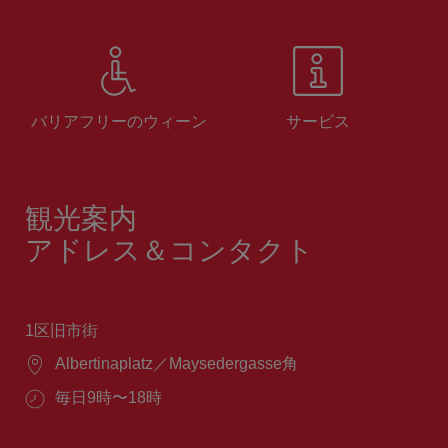
バリアフリーのウィーン
サービス
観光案内
アドレス＆コンタクト
1区旧市街
場
Albertinaplatz／Maysedergasse角
所：
営
毎日9時〜18時
業
時