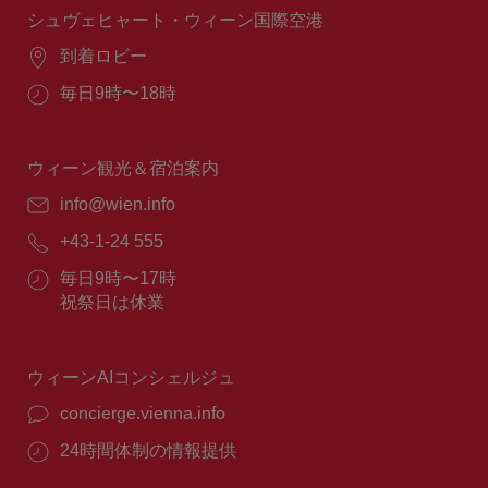
間：
シュヴェヒャート・ウィーン国際空港
場
到着ロビー
所：
営
毎日9時〜18時
業
時
間：
ウィーン観光＆宿泊案内
E
info@wien.info
メ
電
+43-1-24 555
ー
話
ル：
営
毎日9時〜17時
番
業
祝祭日は休業
号：
時
間：
ウィーンAIコンシェルジュ
concierge.vienna.info
24時間体制の情報提供