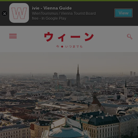
ivie - Vienna Guide
View
WienTourismus / Vienna Tourist Board
free - In Google Play
メ
検
ニ
索
ュ
メ
こ
す
ー
る
ニ
の
の
ュ
ペ
表
ー
ー
示・
非
へ
ジ
表
の
示
ト
ッ
プ
へ