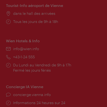
Tourist-Info aéroport de Vienne
Lieu:
dans le hall des arrivées
Horaires
Tous les jours de 9h à 18h
d'ouverture:
Wien Hotels & Info
E-
info@wien.info
mail:
Téléphone:
+43-1-24 555
Horaires
Du Lundi au Vendredi de 9h à 17h
d'ouverture:
Fermé les jours fériés
Concierge IA Vienne
Ort:
concierge.vienna.info
Öffnungszeiten:
Informations 24 heures sur 24