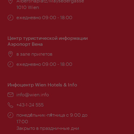
Расположение:
Albertinaplatz/Maysedergasse
1010 Wien
Часы
ежедневно 09:00 - 18:00
работы:
Центр туристической информации
Аэропорт Вена
Расположение:
в зале прилетов
Часы
ежедневно 09:00 - 18:00
работы:
Инфоцентр Wien Hotels & Info
Эл.
info@wien.info
почта:
Телефон:
+43-1-24 555
Часы
понеде́льник-пя́тница с 9:00 до
работы:
17:00
Закрыто в праздничные дни