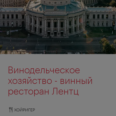
Винодельческое
хозяйство - винный
ресторан Лентц
ХОЙРИГЕР