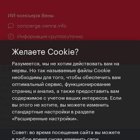
ИИ-консьерж Вены
concierge.vienna.info
Информация круглосуточно
Желаете Cookie?
Разумеется, мы не хотим действовать вам на
нервы. Но так называемые файлы Cookie
необходимы для того, чтобы обеспечить вам
Контакт
оптимальный сервис, функционирование
Credits
страниц и анализ, а также предоставить вам
Положение о конфиденциальности
содержимое с учетом ваших интересов. Если
Terms of Use
вы этого не хотите, вы можете изменить
Доступность
стандартные настройки в разделе
Контакты для прессы
«Расширенные настройки».
Настройки файлов Cookie
© Copyright WienTourismus
Совет: во время посещения сайта вы можете
в любое время снова изменить свои