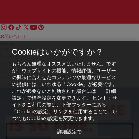
お問い合わせ
Credits
プライバシーポリシー
Cookieはいかがですか？
Terms of Use
もちろん無理なオススメはいたしません。です
アクセシビリティ
が、ウェブサイトの機能、情報評価、ユーザー
プレス連絡先
の興味に合わせたコンテンツや最適なサービス
クッキーの設定
の提供には、いわゆる「Cookie」が必要です。
© Copyright WienTourismus
これが必要ないと判断された場合には、「詳細
設定」で標準設定を変更できます。 ヒント：サ
イトをご利用の際は、下部フッターにある
「Cookieの設定」リンクを使用することで、い
つでもCookieの設定を変更できます。
詳細設定で