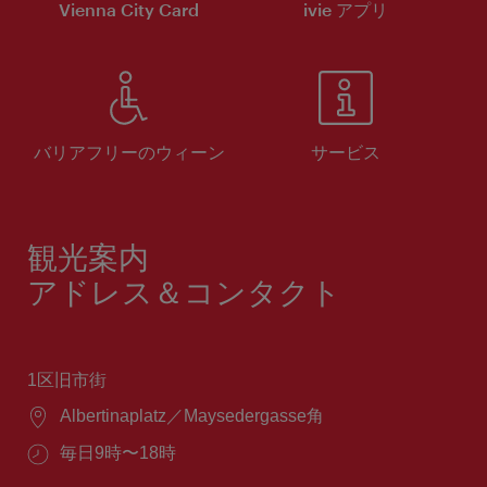
Vienna City Card
ivie アプリ
バリアフリーのウィーン
サービス
観光案内
アドレス＆コンタクト
1区旧市街
場
Albertinaplatz／Maysedergasse角
所：
営
毎日9時〜18時
業