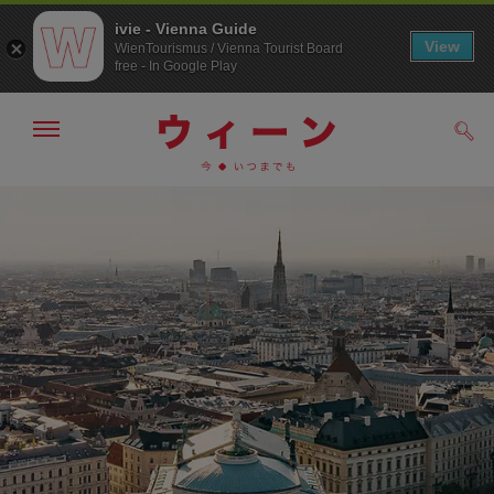
ivie - Vienna Guide
View
WienTourismus / Vienna Tourist Board
free - In Google Play
メ
検
ニ
索
ュ
メ
こ
す
ー
る
ニ
の
の
ュ
ペ
表
ー
ー
示・
非
へ
ジ
表
の
示
ト
ッ
プ
へ