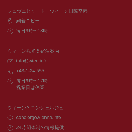
時
間：
シュヴェヒャート・ウィーン国際空港
場
到着ロビー
所：
営
毎日9時〜18時
業
時
間：
ウィーン観光＆宿泊案内
E
info@wien.info
メ
電
+43-1-24 555
ー
話
ル：
営
毎日9時〜17時
番
業
祝祭日は休業
号：
時
間：
ウィーンAIコンシェルジュ
concierge.vienna.info
24時間体制の情報提供