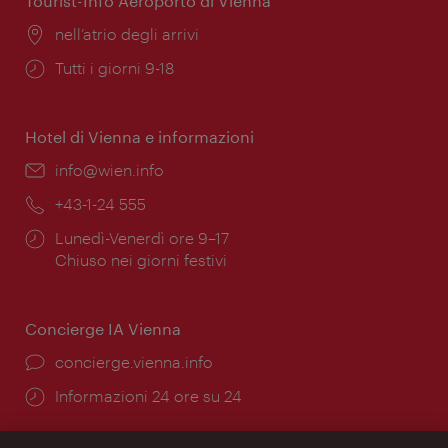
Tourist-Info Aeroporto di Vienna
Posizione:
nell’atrio degli arrivi
Orari
Tutti i giorni 9-18
di
apertura:
Hotel di Vienna e informazioni
Email:
info@wien.info
Telefono:
+43-1-24 555
Orari
Lunedì-Venerdì ore 9–17
di
Chiuso nei giorni festivi
apertura:
Concierge IA Vienna
Ort:
concierge.vienna.info
Öffnungszeiten:
Informazioni 24 ore su 24