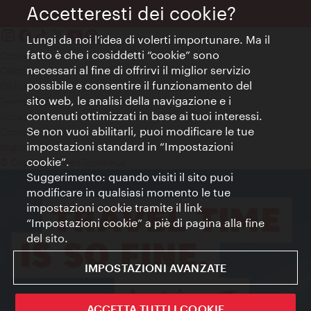
Accetteresti dei cookie?
Lungi da noi l’idea di volerti importunare. Ma il
fatto è che i cosiddetti “cookie” sono
Contatti
necessari al fine di offrirvi il miglior servizio
Colophon
possibile e consentire il funzionamento del
Dichiarazione sulla protezione dei dati
sito web, le analisi della navigazione e i
Terms of Use
contenuti ottimizzati in base ai tuoi interessi.
Accessibilità
Se non vuoi abilitarli, puoi modificare le tue
Contatto stampa
impostazioni standard in “Impostazioni
Impostazioni cookie
cookie”.
© Copyright WienTourismus
Suggerimento: quando visiti il sito puoi
modificare in qualsiasi momento le tue
impostazioni cookie tramite il link
“Impostazioni cookie” a piè di pagina alla fine
del sito.
IMPOSTAZIONI AVANZATE
ACCETTA TUTTI I COOKIE