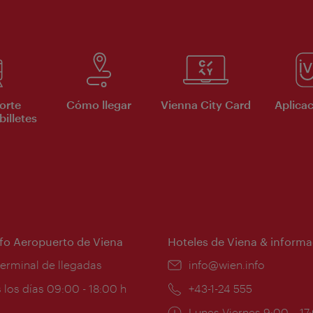
orte
Cómo llegar
Vienna City Card
Aplicac
billetes
nfo Aeropuerto de Viena
Hoteles de Viena & informa
:
terminal de llegadas
e-
info@wien.info
mail:
ios
 los días 09:00 - 18:00 h
Teléfono:
+43-1-24 555
Horarios
Lunes-Viernes 9:00 – 17