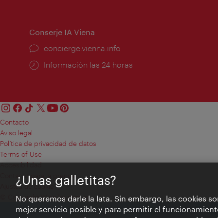
de
apert
apertura:
Conserje IA Viena
concierge.vienna.info
Información las 24 horas
Contacto
Aviso legal
Política de privacidad de datos
Terms of Use
Accesibilidad
Contacto para la prensa
¿Unas galletitas?
Ajustes de cookie
© Copyright WienTourismus
No queremos darle la lata. Sin embargo, las cookies so
mejor servicio posible y para permitir el funcionamient