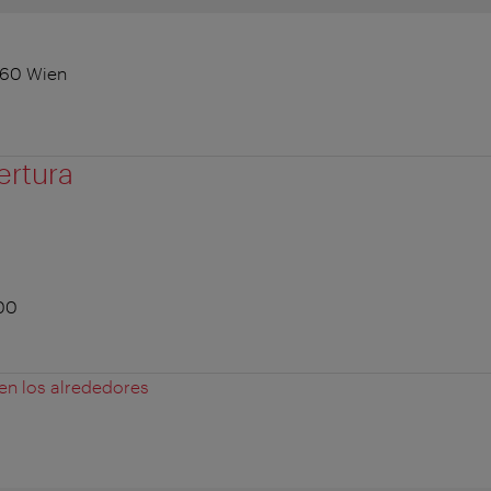
060 Wien
ertura
:00
 en los alrededores