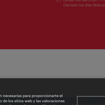
ura:
de
Cerrado los días festivo
apertura:
n necesarias para proporcionarte el
o de los sitios web y las valoraciones