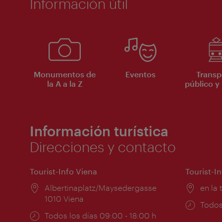
Información útil
Monumentos de
Eventos
Transp
la A a la Z
público y 
Información turística
Direcciones y contacto
Tourist-Info Viena
Tourist-I
Lugar:
Albertinaplatz/Maysedergasse
Lugar
en la 
1010 Viena
Horar
Todos
Horarios
Todos los días 09:00 - 18:00 h
de