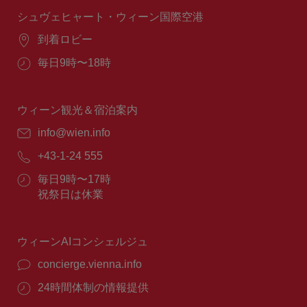
間：
シュヴェヒャート・ウィーン国際空港
場
到着ロビー
所：
営
毎日9時〜18時
業
時
間：
ウィーン観光＆宿泊案内
E
info@wien.info
メ
電
+43-1-24 555
ー
話
ル：
営
毎日9時〜17時
番
業
祝祭日は休業
号：
時
間：
ウィーンAIコンシェルジュ
concierge.vienna.info
24時間体制の情報提供