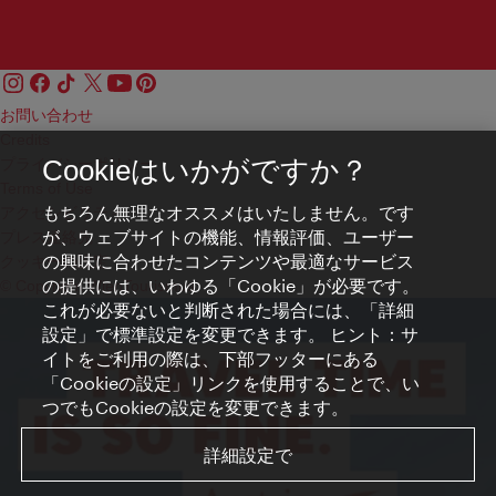
お問い合わせ
Credits
プライバシーポリシー
Cookieはいかがですか？
Terms of Use
もちろん無理なオススメはいたしません。です
アクセシビリティ
が、ウェブサイトの機能、情報評価、ユーザー
プレス連絡先
の興味に合わせたコンテンツや最適なサービス
クッキーの設定
の提供には、いわゆる「Cookie」が必要です。
© Copyright WienTourismus
これが必要ないと判断された場合には、「詳細
設定」で標準設定を変更できます。 ヒント：サ
イトをご利用の際は、下部フッターにある
「Cookieの設定」リンクを使用することで、い
つでもCookieの設定を変更できます。
詳細設定で