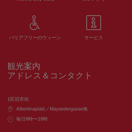
バリアフリーのウィーン
サービス
観光案内
アドレス＆コンタクト
1区旧市街
場
Albertinaplatz／Maysedergasse角
所：
営
毎日9時〜18時
業
時