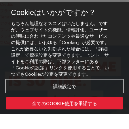
Credits
プライバシーポリシー
Cookieはいかがですか？
Terms of Use
もちろん無理なオススメはいたしません。です
アクセシビリティ
が、ウェブサイトの機能、情報評価、ユーザー
プレス連絡先
の興味に合わせたコンテンツや最適なサービス
クッキーの設定
の提供には、いわゆる「Cookie」が必要です。
© Copyright WienTourismus
これが必要ないと判断された場合には、「詳細
設定」で標準設定を変更できます。 ヒント：サ
イトをご利用の際は、下部フッターにある
「Cookieの設定」リンクを使用することで、い
つでもCookieの設定を変更できます。
詳細設定で
全てのCOOKIE使用を承諾する