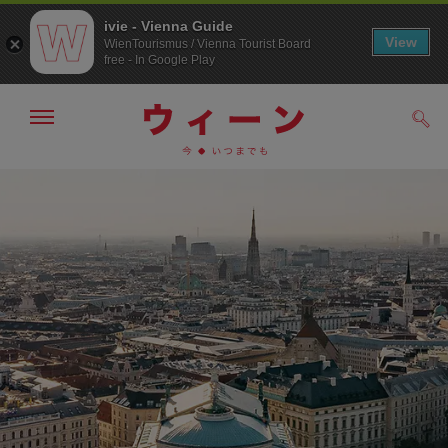
ivie - Vienna Guide
View
WienTourismus / Vienna Tourist Board
free - In Google Play
メ
検
ニ
索
ュ
/>
メ
こ
す
ー
る
ニ
の
の
ュ
ペ
表
ー
ー
示・
非
へ
ジ
表
の
示
ト
ッ
プ
へ