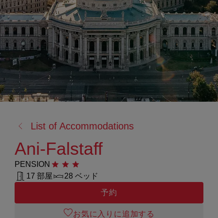
戻
List of Accommodations
る:
Ani-Falstaff
PENSION
星3つ
17 部屋
28 ベッド
予約
お気に入りに追加する