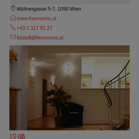
Müllnergasse 5-7, 1090 Wien
www.freerooms.at
+43 1 317 91 27
falstaff@freerooms.at
設備