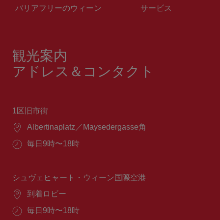
バリアフリーのウィーン
サービス
観光案内
アドレス＆コンタクト
1区旧市街
場
Albertinaplatz／Maysedergasse角
所：
営
毎日9時〜18時
業
時
間：
シュヴェヒャート・ウィーン国際空港
場
到着ロビー
所：
営
毎日9時〜18時