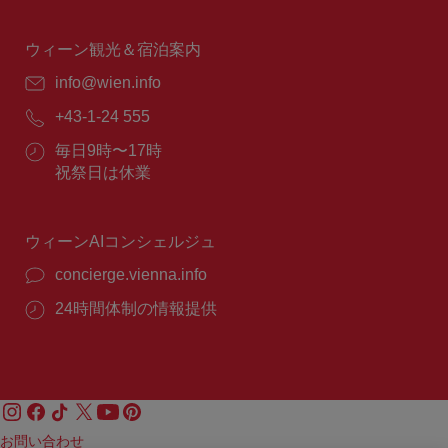
業
時
間：
ウィーン観光＆宿泊案内
E
info@wien.info
メ
電
+43-1-24 555
ー
話
ル：
営
毎日9時〜17時
番
業
祝祭日は休業
号：
時
間：
ウィーンAIコンシェルジュ
concierge.vienna.info
24時間体制の情報提供
お問い合わせ