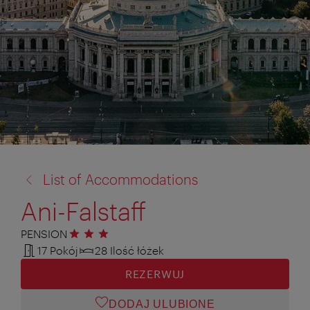
powrót
List of Accommodations
do:
Ani-Falstaff
PENSION
3 gwiazdki
17 Pokój
28 Ilość łóżek
REZERWUJ
DODAJ ULUBIONE