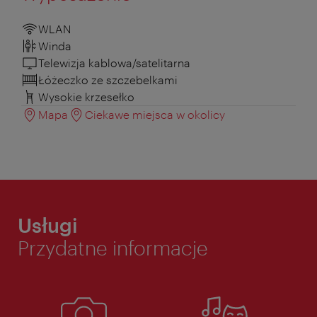
WLAN
Winda
Telewizja kablowa/satelitarna
Łóżeczko ze szczebelkami
Wysokie krzesełko
Mapa
Ciekawe miejsca w okolicy
Usługi
Przydatne informacje