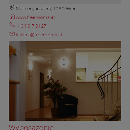
Müllnergasse 5-7, 1090 Wien
www.freerooms.at
+43 1 317 91 27
falstaff@freerooms.at
Wyposażenie