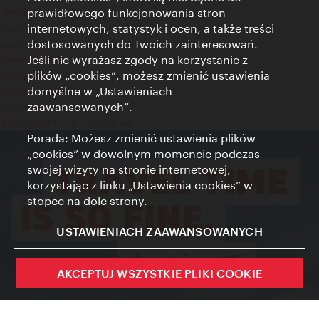
prawidłowego funkcjonowania stron
Kontakt
internetowych, statystyk i ocen, a także treści
Credits
dostosowanych do Twoich zainteresowań.
Zgoda na przetwarzanie danych osobowych
Jeśli nie wyrażasz zgody na korzystanie z
Terms of Use
plików „cookies”, możesz zmienić ustawienia
Dostępność
domyślne w „Ustawieniach
Kontakt prasowy
zaawansowanych”.
Ustawienia cookies
© Copyright Wien Tourismus
Porada: Możesz zmienić ustawienia plików
„cookies” w dowolnym momencie podczas
swojej wizyty na stronie internetowej,
korzystając z linku „Ustawienia cookies” w
stopce na dole strony.
USTAWIENIACH ZAAWANSOWANYCH
AKCEPTUJ WSZYSTKIE PLIKI COOKIE