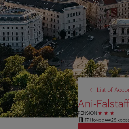
назад
List of Ac
к:
Ani-Falstaf
PENSION
3 звезды
17 Номер
28 кров