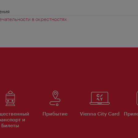
ения
чательности в окрестностях
щественный
Прибытие
Vienna City Card
Прило
ранспорт и
Билеты