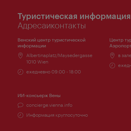
Туристическая информация
Адресаиконтакты
Венский центр туристической
Центр ту
информации
Аэропорт
Расположение:
Albertinaplatz/Maysedergasse
Распо
в зал
1010 Wien
Часы
ежедн
Часы
ежедневно 09:00 - 18:00
работ
работы:
ИИ-консьерж Вены
concierge.vienna.info
Информация круглосуточно