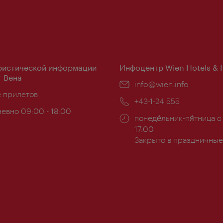
ристической информации
Инфоцентр Wien Hotels & 
 Вена
Эл.
info@wien.info
ложение:
е прилетов
почта:
Телефон:
+43-1-24 555
евно 09:00 - 18:00
Часы
понеде́льник-пя́тница с
ы:
работы:
17:00
Закрыто в праздничные