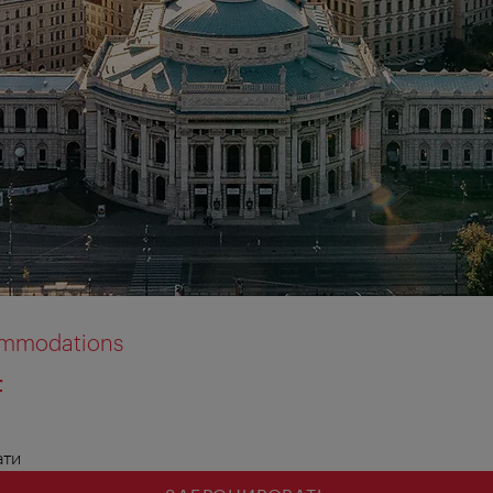
commodations
f
ати