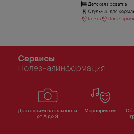
Детская кроватка
Стульчик для кормл
Карта
Достоприме
Сервисы
Полезнаяинформация
Достопримечательности
Мероприятия
Об
от А до Я
т