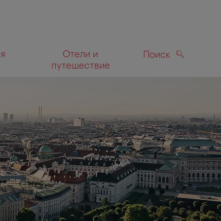
ля
Отели и
Поиск
путешествие
ПОИСК
а карте