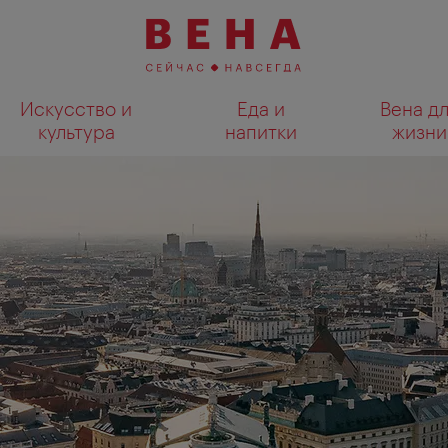
Искусство и
Еда и
Вена д
культура
напитки
жизни
Показать результаты поиска н