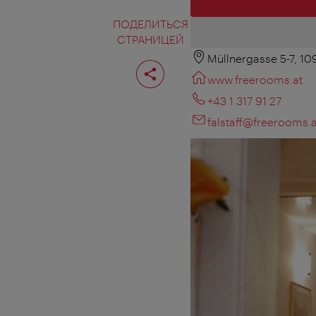
ПОДЕЛИТЬСЯ
СТРАНИЦЕЙ
Müllnergasse 5-7, 1
Поделиться
страницей
www.freerooms.at
+43 1 317 91 27
falstaff@freerooms.a