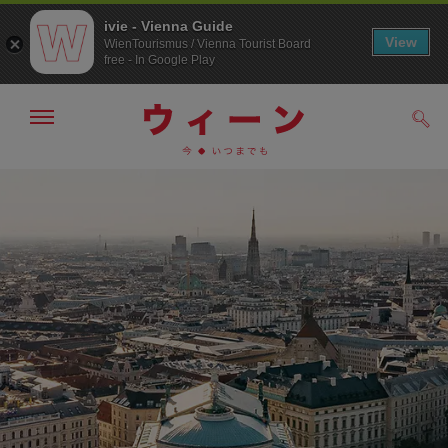
ivie - Vienna Guide
View
WienTourismus / Vienna Tourist Board
free - In Google Play
メ
検
ニ
索
ュ
/>
メ
こ
す
ー
る
ニ
の
の
ュ
ペ
表
ー
ー
示・
非
へ
ジ
表
の
示
ト
ッ
プ
へ