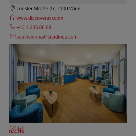
Triester Straße 27, 1100 Wien
www.discoverasr.com
+43 1 235 88 88
southvienna@citadines.com
設備