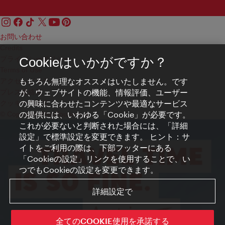
お問い合わせ
Credits
プライバシーポリシー
Cookieはいかがですか？
Terms of Use
もちろん無理なオススメはいたしません。です
アクセシビリティ
が、ウェブサイトの機能、情報評価、ユーザー
プレス連絡先
の興味に合わせたコンテンツや最適なサービス
クッキーの設定
の提供には、いわゆる「Cookie」が必要です。
© Copyright WienTourismus
これが必要ないと判断された場合には、「詳細
設定」で標準設定を変更できます。 ヒント：サ
イトをご利用の際は、下部フッターにある
「Cookieの設定」リンクを使用することで、い
つでもCookieの設定を変更できます。
詳細設定で
全てのCOOKIE使用を承諾する