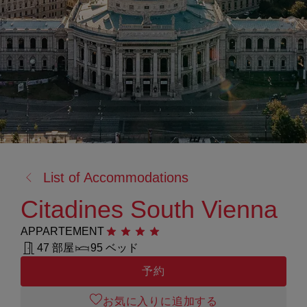
戻
List of Accommodations
る:
Citadines South Vienna
APPARTEMENT
星4つ
47 部屋
95 ベッド
予約
お気に入りに追加する