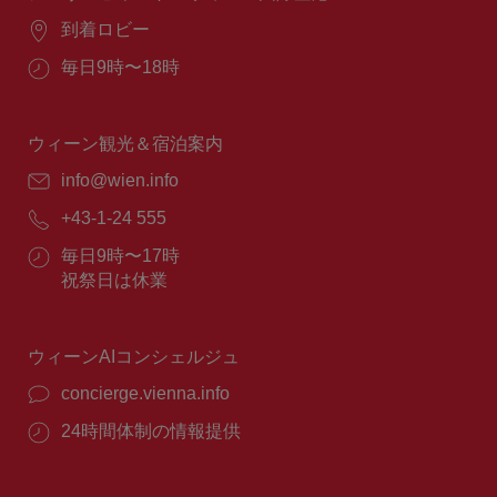
場
到着ロビー
所：
営
毎日9時〜18時
業
時
間：
ウィーン観光＆宿泊案内
E
info@wien.info
メ
電
+43-1-24 555
ー
話
ル：
営
毎日9時〜17時
番
業
祝祭日は休業
号：
時
間：
ウィーンAIコンシェルジュ
concierge.vienna.info
24時間体制の情報提供