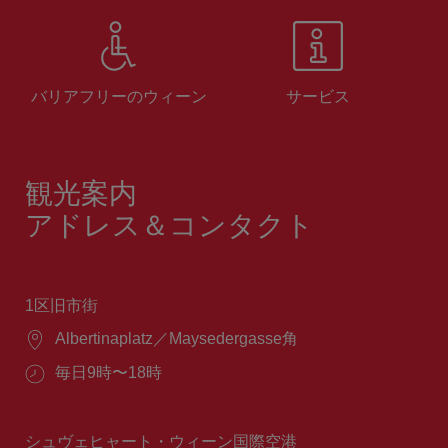
バリアフリーのウィーン
サービス
観光案内
アドレス＆コンタクト
1区旧市街
場
Albertinaplatz／Maysedergasse角
所：
営
毎日9時〜18時
業
時
間：
シュヴェヒャート・ウィーン国際空港