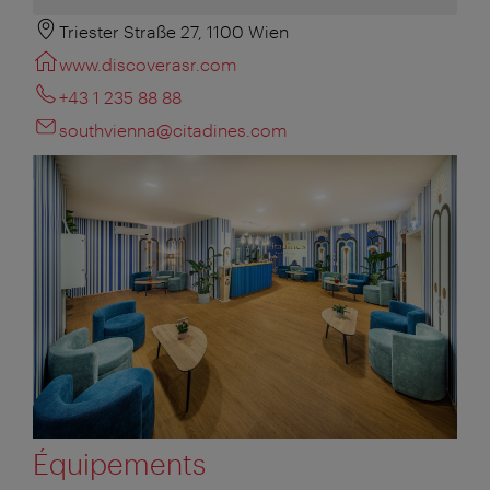
Triester Straße 27, 1100 Wien
www.discoverasr.com
+43 1 235 88 88
southvienna@citadines.com
Équipements