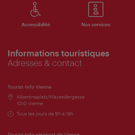
Accessibilité
Nos services
Informations touristiques
Adresses & contact
Tourist-Info Vienne
Lieu:
Albertinaplatz/Maysedergasse
1010 Vienne
Horaires
Tous les jours de 9h à 18h
d'ouverture:
Tourist-Info aéroport de Vienne