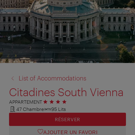
retour
List of Accommodations
à:
Citadines South Vienna
APPARTEMENT
4 étoiles
47 Chambre
95 Lits
RÉSERVER
AJOUTER UN FAVORI