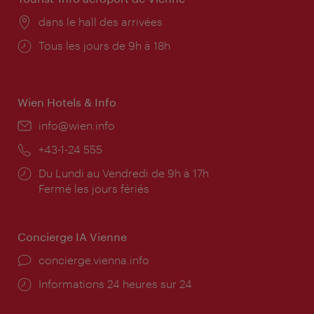
Lieu:
dans le hall des arrivées
Horaires
Tous les jours de 9h à 18h
d'ouverture:
Wien Hotels & Info
E-
info@wien.info
mail:
Téléphone:
+43-1-24 555
Horaires
Du Lundi au Vendredi de 9h à 17h
d'ouverture:
Fermé les jours fériés
Concierge IA Vienne
Ort:
concierge.vienna.info
Öffnungszeiten:
Informations 24 heures sur 24