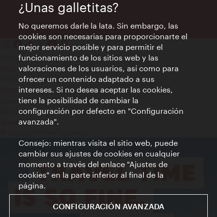
¿Unas galletitas?
No queremos darle la lata. Sin embargo, las
cookies son necesarias para proporcionarte el
mejor servicio posible y para permitir el
funcionamiento de los sitios web y las
Contacto
valoraciones de los usuarios, así como para
Aviso legal
ofrecer un contenido adaptado a sus
Política de privacidad de datos
intereses. Si no desea aceptar las cookies,
Terms of Use
tiene la posibilidad de cambiar la
Accesibilidad
configuración por defecto en "Configuración
Contacto para la prensa
avanzada".
Ajustes de cookie
© Copyright WienTourismus
Consejo: mientras visita el sitio web, puede
cambiar sus ajustes de cookies en cualquier
momento a través del enlace "Ajustes de
cookies" en la parte inferior al final de la
página.
CONFIGURACIÓN AVANZADA