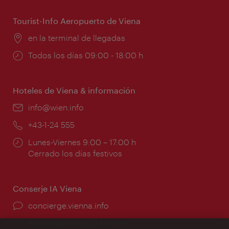
apertura:
Tourist-Info Aeropuerto de Viena
Lugar:
en la terminal de llegadas
Horarios
Todos los días 09:00 - 18:00 h
de
apertura:
Hoteles de Viena & información
e-
info@wien.info
mail:
Teléfono:
+43-1-24 555
Horarios
Lunes-Viernes 9:00 – 17:00 h
de
Cerrado los días festivos
apertura:
Conserje IA Viena
concierge.vienna.info
Información las 24 horas