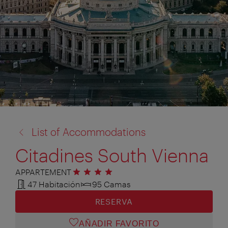
volver
List of Accommodations
a:
Citadines South Vienna
APPARTEMENT
4 estrellas
47 Habitación
95 Camas
RESERVA
AÑADIR FAVORITO