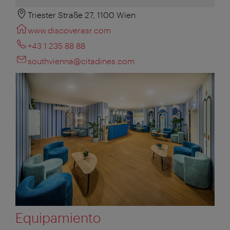
Triester Straße 27, 1100 Wien
www.discoverasr.com
+43 1 235 88 88
southvienna@citadines.com
Equipamiento