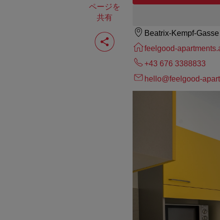
ページを
共有
Beatrix-Kempf-Gasse
ペ
ー
feelgood-apartments.
ジ
を
+43 676 3388833
共
有
hello@feelgood-apart
す
る