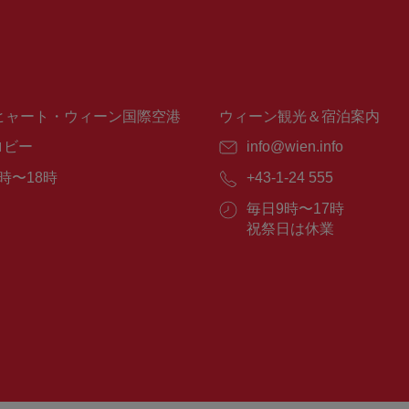
ヒャート・ウィーン国際空港
ウィーン観光＆宿泊案内
ロビー
E
info@wien.info
メ
時〜18時
電
+43-1-24 555
ー
話
ル：
営
毎日9時〜17時
番
業
祝祭日は休業
号：
時
間：