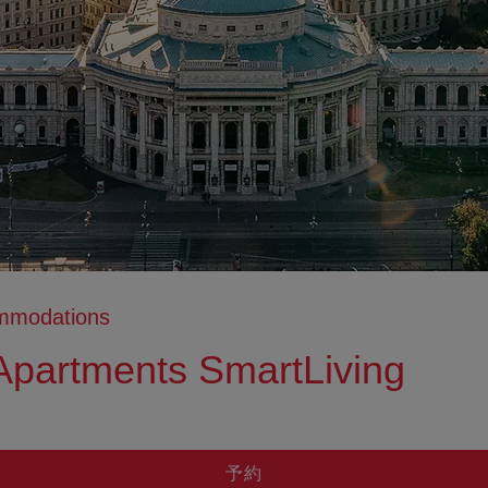
ommodations
partments SmartLiving
tion anzeigen
ation ausblenden
予約