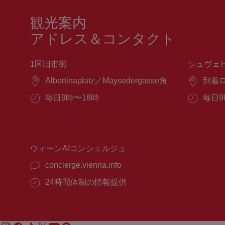
観光案内
アドレス＆コンタクト
1区旧市街
シュヴェ
場
Albertinaplatz／Maysedergasse角
場
到着
所：
所：
営
毎日9時〜18時
営
毎日9
業
業
時
時
間：
間：
ウィーンAIコンシェルジュ
concierge.vienna.info
24時間体制の情報提供