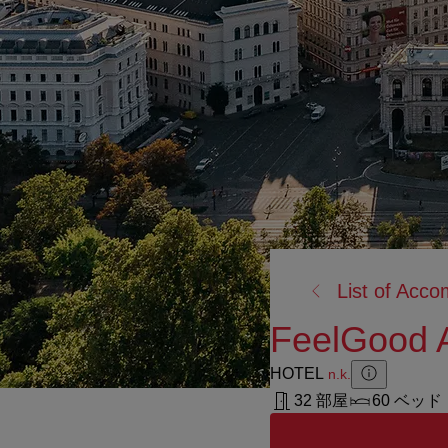
戻
List of Acc
る:
FeelGood A
HOTEL
n.k.
Zusatzinforma
Zusatzinform
32 部屋
60 ベッド