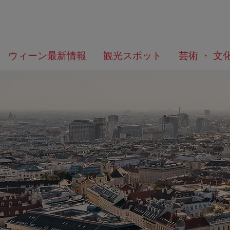
メ
こ
何
ウィーン最新情報
観光スポット
芸術 ・ 文
ニ
の
を
ュ
ペ
/>
お
ー
ー
探
へ
ジ
し
の
で
ト
す
ッ
か？
プ
へ