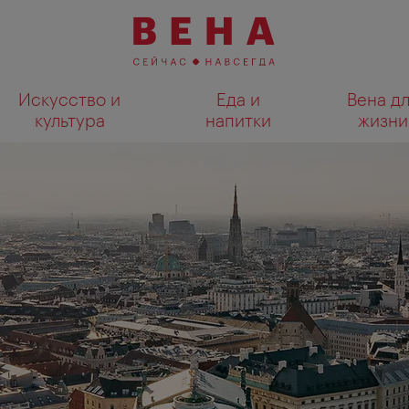
Искусство и
Еда и
Вена д
культура
напитки
жизни
Показать результаты поиска н