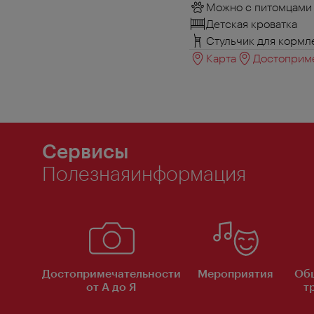
Можно с питомцами
Детская кроватка
Стульчик для кормл
Карта
Достоприме
Сервисы
Полезнаяинформация
Достопримечательности
Мероприятия
Об
от А до Я
т