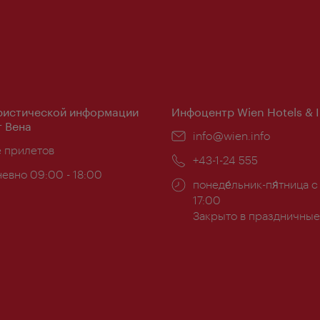
ристической информации
Инфоцентр Wien Hotels & 
 Вена
Эл.
info@wien.info
ложение:
е прилетов
почта:
Телефон:
+43-1-24 555
евно 09:00 - 18:00
Часы
понеде́льник-пя́тница с
ы:
работы:
17:00
Закрыто в праздничные