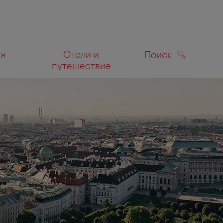
ля
Отели и
Поиск
путешествие
ПОИСК
а карте