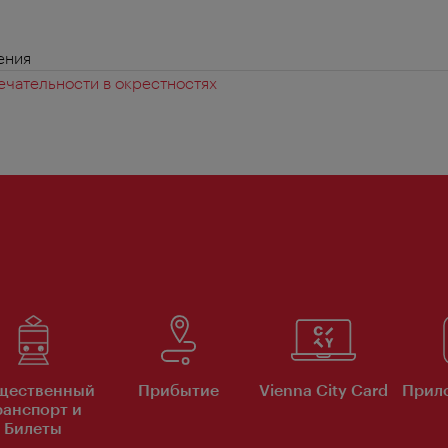
ения
чательности в окрестностях
щественный
Прибытие
Vienna City Card
Прило
ранспорт и
Билеты