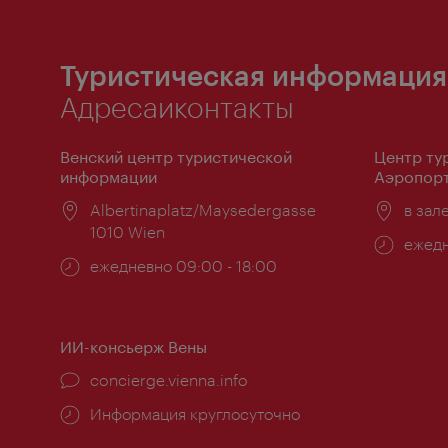
Туристическая информация
Адресаиконтакты
Венский центр туристической
Центр ту
информации
Аэропорт
Расположение:
Albertinaplatz/Maysedergasse
Распо
в зал
1010 Wien
Часы
ежедн
Часы
ежедневно 09:00 - 18:00
работ
работы:
ИИ-консьерж Вены
concierge.vienna.info
Информация круглосуточно