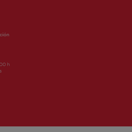
ción
:00 h
s