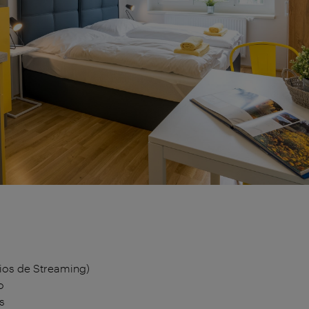
ios de Streaming)
o
s