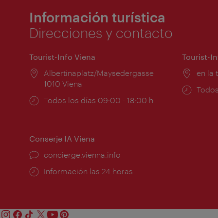
Información turística
Direcciones y contacto
Tourist-Info Viena
Tourist-I
Lugar:
Albertinaplatz/Maysedergasse
Lugar
en la 
1010 Viena
Horar
Todos
Horarios
Todos los días 09:00 - 18:00 h
de
de
apert
apertura:
Conserje IA Viena
concierge.vienna.info
Información las 24 horas