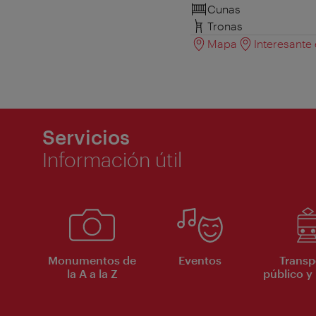
Cunas
Tronas
Mapa
Interesante
Servicios
Información útil
Monumentos de
Eventos
Transp
la A a la Z
público y 