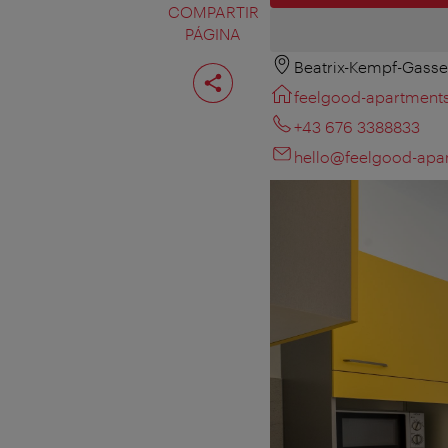
COMPARTIR
PÁGINA
Beatrix-Kempf-Gasse
Compartir
página
feelgood-apartments
+43 676 3388833
hello@feelgood-apar