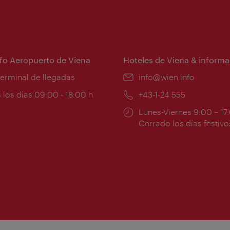
nfo Aeropuerto de Viena
Hoteles de Viena & informa
:
terminal de llegadas
e-
info@wien.info
mail:
ios
 los días 09:00 - 18:00 h
Teléfono:
+43-1-24 555
Horarios
Lunes-Viernes 9:00 – 17
ura:
de
Cerrado los días festivo
apertura: